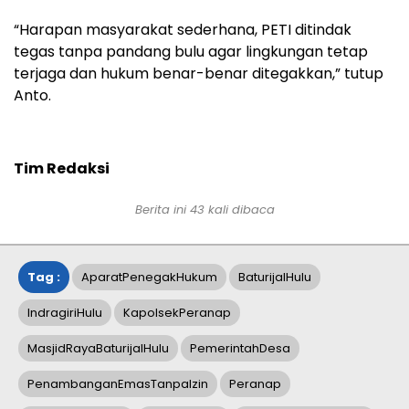
“Harapan masyarakat sederhana, PETI ditindak
tegas tanpa pandang bulu agar lingkungan tetap
terjaga dan hukum benar-benar ditegakkan,” tutup
Anto.
Tim Redaksi
Berita ini
43
kali dibaca
Tag :
AparatPenegakHukum
BaturijalHulu
IndragiriHulu
KapolsekPeranap
MasjidRayaBaturijalHulu
PemerintahDesa
PenambanganEmasTanpaIzin
Peranap