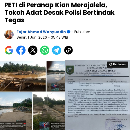
PETI di Peranap Kian Merajalela,
Tokoh Adat Desak Polisi Bertindak
Tegas
Fajar Ahmad Wahyuddin
- Publisher
Senin, 1 Juni 2026
- 05:43 WIB
Perbesar
Perbesar