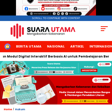
SCROLL TO CONTINUE WITH CONTENT
HOME
BERITA UTAMA
NASIONAL
ARTIKEL
INTERNASIO
dul Digital Interaktif Berbasis AI untuk Pembelajaran Berbicara
/
Home
Hukum