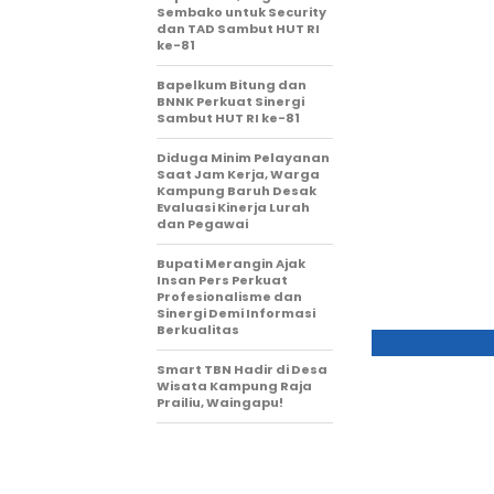
Sembako untuk Security
dan TAD Sambut HUT RI
ke-81
Bapelkum Bitung dan
BNNK Perkuat Sinergi
Sambut HUT RI ke-81
Diduga Minim Pelayanan
Saat Jam Kerja, Warga
Kampung Baruh Desak
Evaluasi Kinerja Lurah
dan Pegawai
Bupati Merangin Ajak
Insan Pers Perkuat
Profesionalisme dan
Sinergi Demi Informasi
Berkualitas
Smart TBN Hadir di Desa
Wisata Kampung Raja
Prailiu, Waingapu!