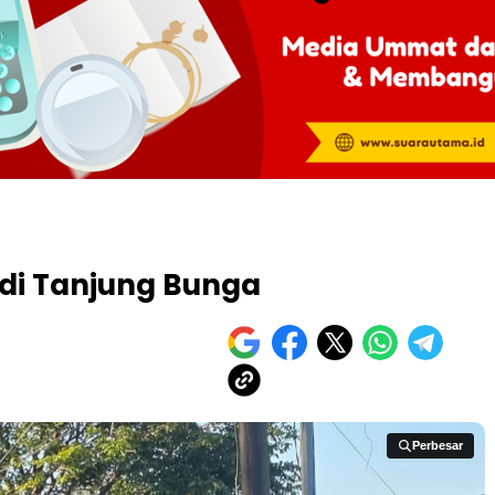
di Tanjung Bunga
Perbesar
Perbesar