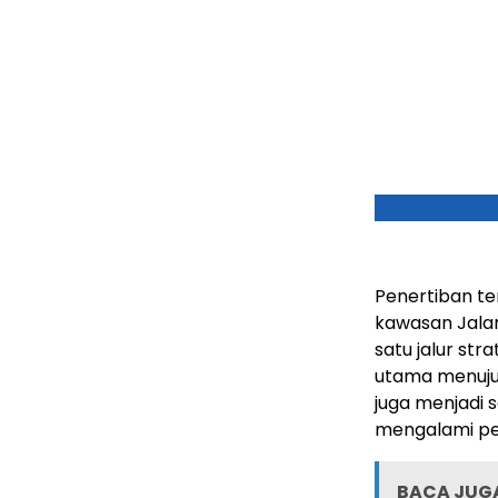
Penertiban t
kawasan Jalan
satu jalur str
utama menuju
juga menjadi 
mengalami p
BACA JUGA