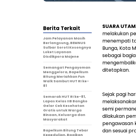
SUARA UTAM
Berita Terkait
melakukan pe
Jam Pelayanan Masih
menempati tan
Berlangsung, BEMNUS
Bunga, Kota M
Sulbar Soroti Kosongnya
Loket Layanan
sebagai bagia
Disdikpora Majene
mengembalikan
Semangat Pengayoman
ditetapkan.
Menggelora, Bapelkum
Bitung Meriahkan Fun
Walk Sambut HUT RI ke-
81
Sejak pagi har
Semarak HUT RI ke-81,
melaksanakan
Lapas Kelas IIB Bangko
Gelar Cek Kesehatan
semi permanen
Gratis untuk Warga
Binaan, Keluarga dan
dilakukan pe
Masyarakat
pengawasan ke
dan sesuai pr
Bapelkum Bitung Tebar
Kepedulian, Bagikan