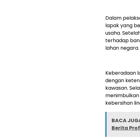
Dalam pelaks
lapak yang ber
usaha. Setela
terhadap ban
lahan negara.
Keberadaan lap
dengan keten
kawasan. Sela
menimbulkan b
kebersihan li
BACA JUGA
Berita Pro