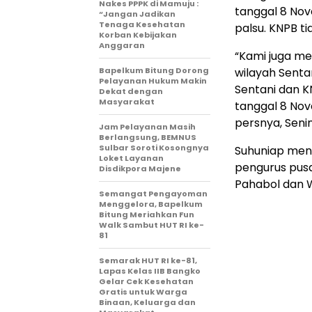
Nakes PPPK di Mamuju :
tanggal 8 Nov
“Jangan Jadikan
Tenaga Kesehatan
palsu. KNPB 
Korban Kebijakan
Anggaran
“Kami juga me
Bapelkum Bitung Dorong
wilayah Senta
Pelayanan Hukum Makin
Sentani dan K
Dekat dengan
Masyarakat
tanggal 8 Nov
persnya, Senin
Jam Pelayanan Masih
Berlangsung, BEMNUS
Sulbar Soroti Kosongnya
Suhuniap men
Loket Layanan
pengurus pusa
Disdikpora Majene
Pahabol dan 
Semangat Pengayoman
Menggelora, Bapelkum
Bitung Meriahkan Fun
Walk Sambut HUT RI ke-
81
Semarak HUT RI ke-81,
Lapas Kelas IIB Bangko
Gelar Cek Kesehatan
Gratis untuk Warga
Binaan, Keluarga dan