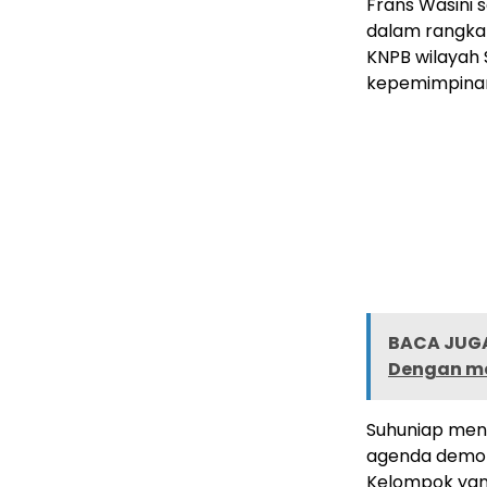
Frans Wasini 
dalam rangka 
KNPB wilayah 
kepemimpinan 
BACA JUGA
Dengan me
Suhuniap meng
agenda demo t
Kelompok yang