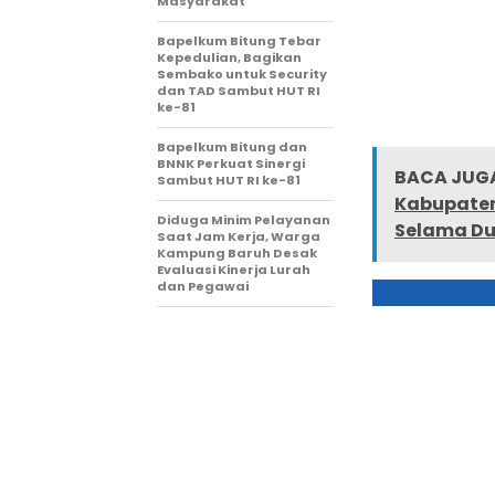
Masyarakat
Bapelkum Bitung Tebar
Kepedulian, Bagikan
Sembako untuk Security
dan TAD Sambut HUT RI
ke-81
Bapelkum Bitung dan
BNNK Perkuat Sinergi
BACA JUGA
Sambut HUT RI ke-81
Kabupaten
Diduga Minim Pelayanan
Selama Du
Saat Jam Kerja, Warga
Kampung Baruh Desak
Evaluasi Kinerja Lurah
dan Pegawai