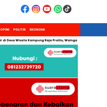
OPINI
POLITIK
EKONOMI
a Wisata Kampung Raja Prailiu, Waingapu!
Dua Pendaki Gun