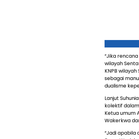
“Jika rencana
wilayah Sent
KNPB wilayah 
sebagai manuv
dualisme kepe
Lanjut Suhuni
kolektif dalam
Ketua umum A
Wakerkwa dan 
“Jadi apabila