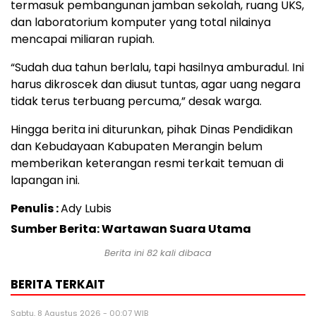
termasuk pembangunan jamban sekolah, ruang UKS,
dan laboratorium komputer yang total nilainya
mencapai miliaran rupiah.
“Sudah dua tahun berlalu, tapi hasilnya amburadul. Ini
harus dikroscek dan diusut tuntas, agar uang negara
tidak terus terbuang percuma,” desak warga.
Hingga berita ini diturunkan, pihak Dinas Pendidikan
dan Kebudayaan Kabupaten Merangin belum
memberikan keterangan resmi terkait temuan di
lapangan ini.
Penulis :
Ady Lubis
Sumber Berita: Wartawan Suara Utama
Berita ini
82
kali dibaca
BERITA TERKAIT
Sabtu, 8 Agustus 2026 - 00:07 WIB