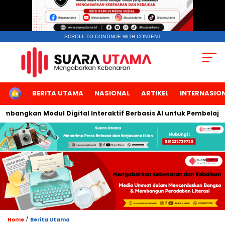
SCROLL TO CONTINUE WITH CONTENT
HOME
BERITA UTAMA
NASIONAL
ARTIKEL
INTERNASIO
bangkan Modul Digital Interaktif Berbasis AI untuk Pembelajaran
/
Home
Berita Utama