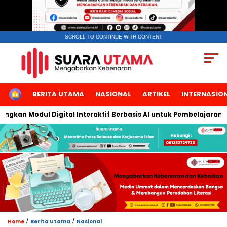
SCROLL TO CONTINUE WITH CONTENT
HOME
BERITA UTAMA
NASIONAL
ARTIKEL
INTERNASIO
an Modul Digital Interaktif Berbasis AI untuk Pembelajaran Berb
/
/
Home
Berita Utama
Nasional