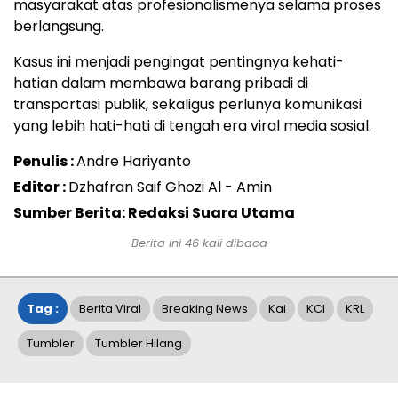
masyarakat atas profesionalismenya selama proses
berlangsung.
Kasus ini menjadi pengingat pentingnya kehati-
hatian dalam membawa barang pribadi di
transportasi publik, sekaligus perlunya komunikasi
yang lebih hati-hati di tengah era viral media sosial.
Penulis :
Andre Hariyanto
Editor :
Dzhafran Saif Ghozi Al - Amin
Sumber Berita: Redaksi Suara Utama
Berita ini
46
kali dibaca
Tag :
Berita Viral
Breaking News
Kai
KCI
KRL
Tumbler
Tumbler Hilang