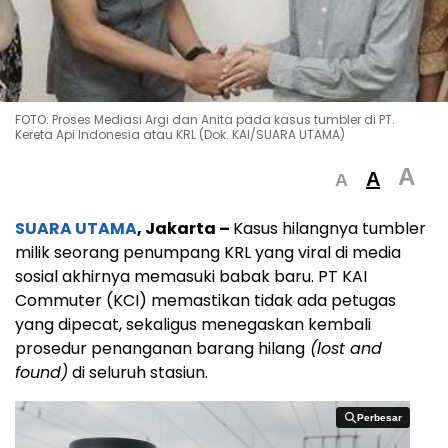
FOTO: Proses Mediasi Argi dan Anita pada kasus tumbler di PT.
Kereta Api Indonesia atau KRL (Dok. KAI/SUARA UTAMA)
A
A
A
SUARA UTAMA
, Jakarta –
Kasus hilangnya tumbler
milik seorang penumpang KRL yang viral di media
sosial akhirnya memasuki babak baru. PT KAI
Commuter (KCI) memastikan tidak ada petugas
yang dipecat, sekaligus menegaskan kembali
prosedur penanganan barang hilang
(lost and
found)
di seluruh stasiun.
Perbesar
Perbesar