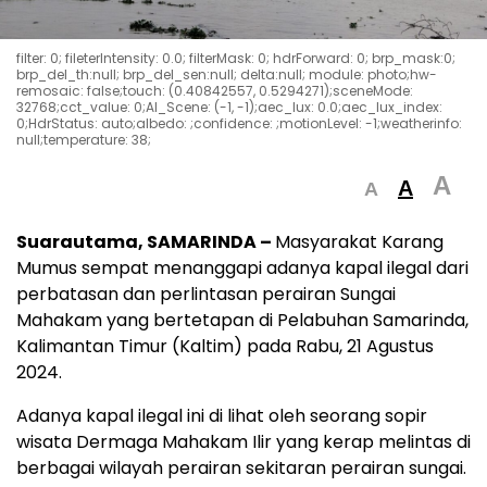
filter: 0; fileterIntensity: 0.0; filterMask: 0; hdrForward: 0; brp_mask:0;
brp_del_th:null; brp_del_sen:null; delta:null; module: photo;hw-
remosaic: false;touch: (0.40842557, 0.5294271);sceneMode:
32768;cct_value: 0;AI_Scene: (-1, -1);aec_lux: 0.0;aec_lux_index:
0;HdrStatus: auto;albedo: ;confidence: ;motionLevel: -1;weatherinfo:
null;temperature: 38;
A
A
A
Suarautama, SAMARINDA –
Masyarakat Karang
Mumus sempat menanggapi adanya kapal ilegal dari
perbatasan dan perlintasan perairan Sungai
Mahakam yang bertetapan di Pelabuhan Samarinda,
Kalimantan Timur (Kaltim) pada Rabu, 21 Agustus
2024.
Adanya kapal ilegal ini di lihat oleh seorang sopir
wisata Dermaga Mahakam Ilir yang kerap melintas di
berbagai wilayah perairan sekitaran perairan sungai.