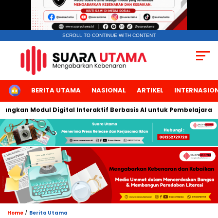
SCROLL TO CONTINUE WITH CONTENT
HOME
BERITA UTAMA
NASIONAL
ARTIKEL
INTERNASIO
an Modul Digital Interaktif Berbasis AI untuk Pembelajaran Berb
/
Home
Berita Utama