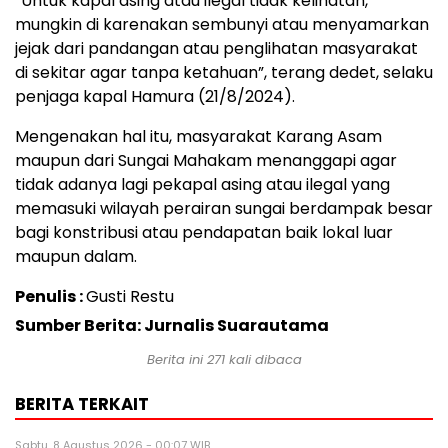
“Untuk kapal asing atau ilegal tidak kelihatan,
mungkin di karenakan sembunyi atau menyamarkan
jejak dari pandangan atau penglihatan masyarakat
di sekitar agar tanpa ketahuan”, terang dedet, selaku
penjaga kapal Hamura (21/8/2024).
Mengenakan hal itu, masyarakat Karang Asam
maupun dari Sungai Mahakam menanggapi agar
tidak adanya lagi pekapal asing atau ilegal yang
memasuki wilayah perairan sungai berdampak besar
bagi konstribusi atau pendapatan baik lokal luar
maupun dalam.
Penulis :
Gusti Restu
Sumber Berita: Jurnalis Suarautama
Berita ini
271
kali dibaca
BERITA TERKAIT
Sabtu, 8 Agustus 2026 - 00:07 WIB