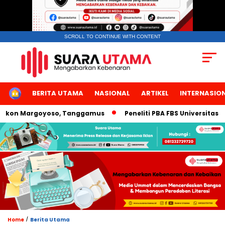
SCROLL TO CONTINUE WITH CONTENT
HOME
BERITA UTAMA
NASIONAL
ARTIKEL
INTERNASIO
on Margoyoso, Tanggamus
Peneliti PBA FBS Universitas Nege
/
Home
Berita Utama