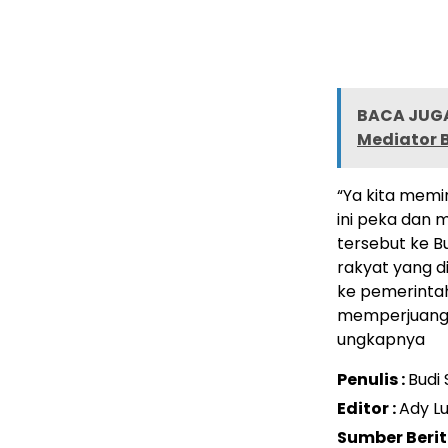
BACA JUGA
Mediator B
“Ya kita memi
ini peka dan
tersebut ke B
rakyat yang d
ke pemerintah,
memperjuangka
ungkapnya
Penulis :
Budi
Editor :
Ady Lu
Sumber Beri