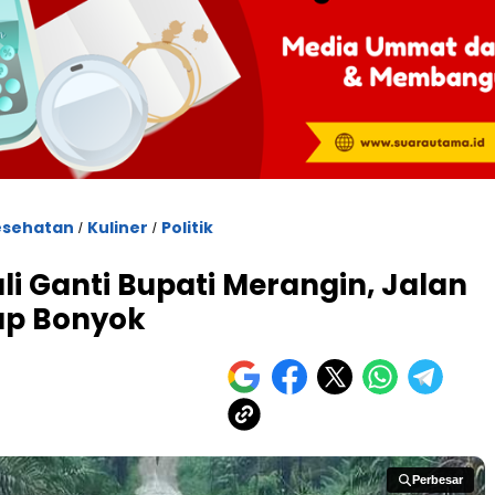
esehatan
Kuliner
Politik
/
/
Kali Ganti Bupati Merangin, Jalan
tap Bonyok
Perbesar
Perbesar