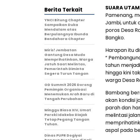
SUARA UTAMA
Berita Terkait
Pamenang, me
YNCI Bitung Chapter
Jambi, untuk
Sampaikan Duka
poros Desa R
Mendalam atas
Berpulangnya Ibunda
Bangko.
Bendahara Chapter
Harapan itu d
Miris! Jembatan
Gantung Desa Mudo
“ Pembangunan
Memprihatinkan, Warga
Jatuh Saat Melintas,
tahun menjadi
Pemerintah Diminta
hingga kini t
Segera Turun Tangan
warga Desa R
OD Summit 2026 Dorong
Pemimpin Organisasi
Bambang bers
Menemukan Arah Baru di
Tengah Perubahan
akan kondisi 
parah dan han
Minggu Biasa XIV, Umat
melintasi jal
Paroki Idakebo Diajak
Tetap Pegang Tangan
memprihatinka
Tuhan.
aspal pada be
Dinas PUPR Dogiyai
Bangun Bronjong di Kali