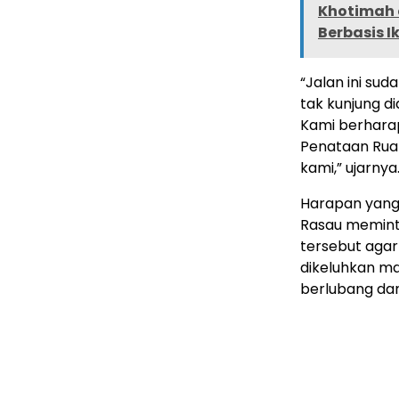
Khotimah d
Berbasis I
“Jalan ini su
tak kunjung di
Kami berhara
Penataan Rua
kami,” ujarnya
Harapan yang 
Rasau meminta
tersebut agar
dikeluhkan ma
berlubang da