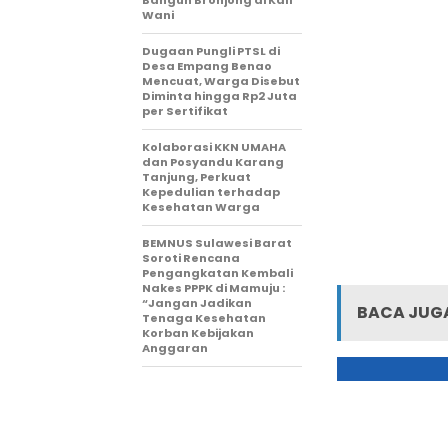
Wani
Dugaan Pungli PTSL di
Desa Empang Benao
Mencuat, Warga Disebut
Diminta hingga Rp2 Juta
per Sertifikat
Kolaborasi KKN UMAHA
dan Posyandu Karang
Tanjung, Perkuat
Kepedulian terhadap
Kesehatan Warga
BEMNUS Sulawesi Barat
Soroti Rencana
Pengangkatan Kembali
Nakes PPPK di Mamuju :
“Jangan Jadikan
BACA JUGA
Tenaga Kesehatan
Korban Kebijakan
Anggaran