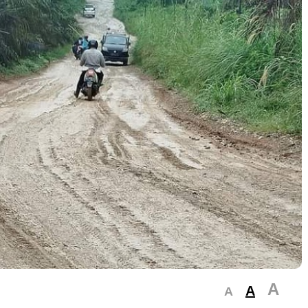
A
A
A