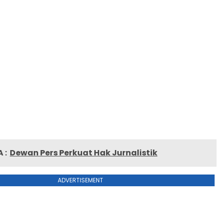
 :
Dewan Pers Perkuat Hak Jurnalistik
ADVERTISEMENT