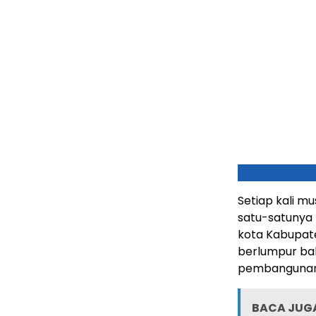
Setiap kali mu
satu-satunya
kota Kabupate
berlumpur ba
pembangunan 
BACA JUGA