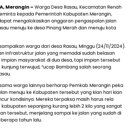
, Merangin –
Warga Desa Rasau, Kecamatan Renah
minta kepada Pemerintah Kabupaten Merangin,
 dapat mengalokasikan anggaran pengaspalan jalan
asau menuju ke desa Pinang Merah dan menuju kota
isampaikan warga dari desa Rasau, Minggu (24/11/2024).
 infrastruktur jalan yang memadai sudah belasan
 impian masyarakat di dua desa, tapi impian tersebut
ak kunjung terwujud, “ucap Bambang salah seorang
asau.
ama warga lainnya berharap Pemkab Merangin peka
jalan menuju ke Kabupaten tersebut yang kian hari kian
cur kondisinya. Mereka terpaksa masih harus rela
an kabupaten sepanjang kurang lebih 2 kilo yang sangat
n tersebut, menjelang sampai ke jalan yang sudah di
berapa tahun lalu.