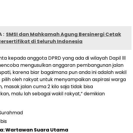
 :
SMSI dan Mahkamah Agung Bersinergi Cetak
ersertifikat di Seluruh Indonesia
nta kepada anggota DPRD yang ada di wilayah Dapil lll
 mencoba mengusulkan anggaran pembangunan jalan
upati, karena biar bagaimana pun anda ini adalah wakil
i pilih oleh rakyat untuk menyampaikan aspirasi warga
 masak jalan cuma 2 kilo saja tidak bisa
n, malu lah sebagai wakil rakyat,” demikian
 Surahmad
bis
ta: Wartawan Suara Utama