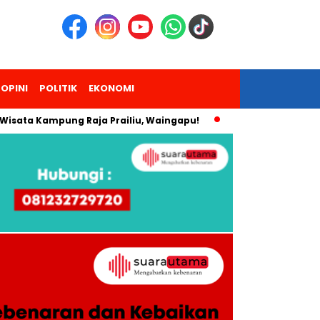
OPINI
POLITIK
EKONOMI
 Kampung Raja Prailiu, Waingapu!
Dua Pendaki Gunung Pira