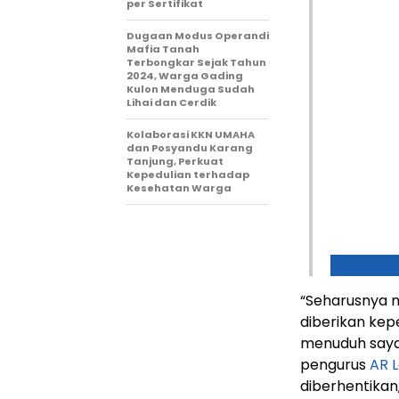
per Sertifikat
Dugaan Modus Operandi
Mafia Tanah
Terbongkar Sejak Tahun
2024, Warga Gading
Kulon Menduga Sudah
Lihai dan Cerdik
Kolaborasi KKN UMAHA
dan Posyandu Karang
Tanjung, Perkuat
Kepedulian terhadap
Kesehatan Warga
“Seharusnya 
diberikan kep
menuduh saya 
pengurus
AR 
diberhentikan,