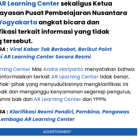
AR Learning Center
sekaligus Ketua
ayasan Pusat Pembelajaran Nusantara
Yogyakarta
angkat bicara dan
ikasi terkait informasi yang tidak
 tersebut.
GA :
Viral Kabar Tak Berbobot, Berikut Point
asi AR Learning Center Secara Resmi
rning Center
Mas
Andre Hariyanto
menyatakan bahwa
 informasikan terkait
AR Learning Center
tidak benar,
hak-pihak yang menyudutkannya mengklarifikasi. Ini
 baik dan menganggu kenyamanan segenap pengurus,
umni baik dari
AR Learning Center
dan YPPN.
GA :
Klarifikasi Resmi Pendiri, Pembina, Pengawas
Lembaga AR Learning Center
ADVERTISEMENT