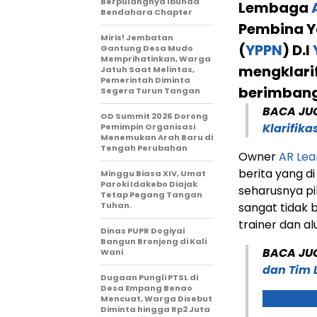
Berpulangnya Ibunda
Lembaga
Bendahara Chapter
Pembina Y
Miris! Jembatan
(
YPPN
) D.I
Gantung Desa Mudo
Memprihatinkan, Warga
mengklarif
Jatuh Saat Melintas,
Pemerintah Diminta
berimbang
Segera Turun Tangan
BACA JU
OD Summit 2026 Dorong
Klarifik
Pemimpin Organisasi
Menemukan Arah Baru di
Tengah Perubahan
Owner
AR Lea
berita yang di
Minggu Biasa XIV, Umat
Paroki Idakebo Diajak
seharusnya pi
Tetap Pegang Tangan
Tuhan.
sangat tidak
trainer dan al
Dinas PUPR Dogiyai
Bangun Bronjong di Kali
BACA JU
Wani
dan Tim 
Dugaan Pungli PTSL di
Desa Empang Benao
Mencuat, Warga Disebut
Diminta hingga Rp2 Juta