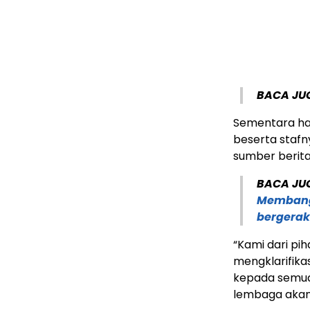
BACA JU
Sementara hal
beserta staf
sumber berita
BACA JU
Membang
bergerak
“Kami dari p
mengklarifika
kepada semua 
lembaga akan m