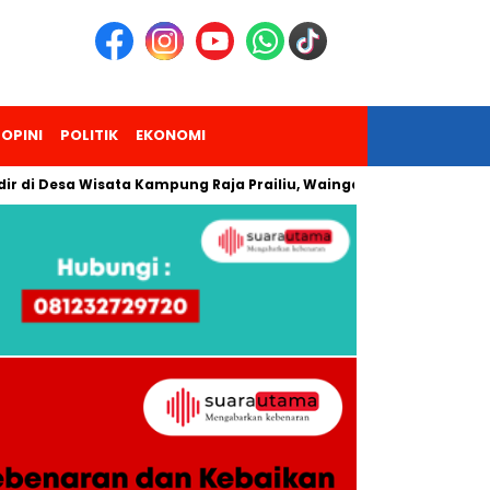
OPINI
POLITIK
EKONOMI
a Wisata Kampung Raja Prailiu, Waingapu!
Dua Pendaki Gun