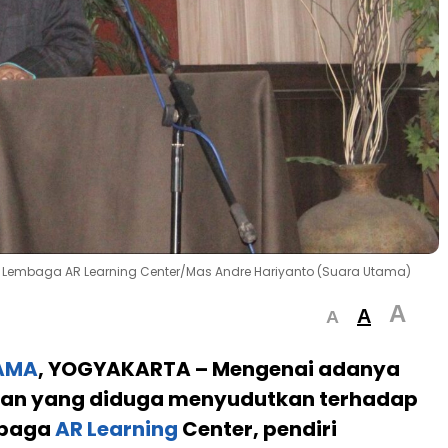
n Tim Lembaga AR Learning Center/Mas Andre Hariyanto (Suara Utama)
A
A
A
AMA
, YOGYAKARTA –
Mengenai adanya
an yang diduga menyudutkan terhadap
mbaga
AR Learning
Center
, pendiri