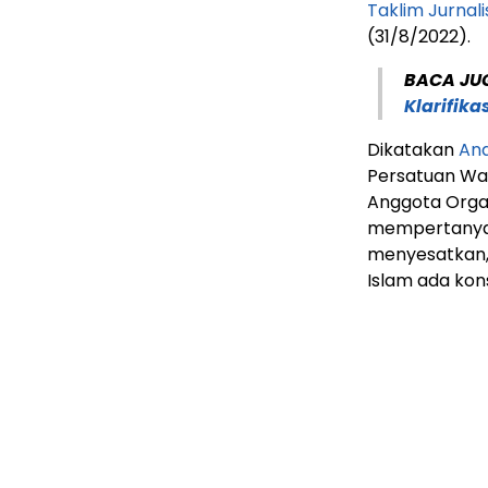
Taklim Jurnali
(31/8/2022).
BACA JU
Klarifika
Dikatakan
An
Persatuan War
Anggota Organ
mempertanyaka
menyesatkan, 
Islam ada ko