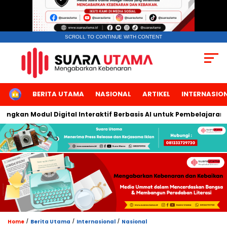
SCROLL TO CONTINUE WITH CONTENT
HOME
BERITA UTAMA
NASIONAL
ARTIKEL
INTERNASIO
 Modul Digital Interaktif Berbasis AI untuk Pembelajaran Berbic
/
/
/
Home
Berita Utama
Internasional
Nasional