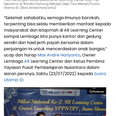
bersama di Wisata Gunung Merapi/Jeep Tour Merapi/Suara
Utama ID. (Mas Andre Hariyanto)
“Selamat sahabatku, semoga ilmunya barokah,
terpenting bisa selalu memberikan manfaat kepada
masyarakat dan istiqomah di AR Learning Center
sampai Lembaga kita punya kantor dan gedung
sendiri dari hasil jerih payah bersama dalam
perjuangan ini untuk mencerdaskan anak bangsa,”
ucap dan harap
Mas Andre Hariyanto
, Owner
Lembaga
AR
Learning Center dan Ketua Pembina
Yayasan Pusat Pembelajaran Nusantara dalam
siaran persnya, Sabtu (23/07/2022) kepada
Suara
Utama ID
.
Perbesar
Perbesar