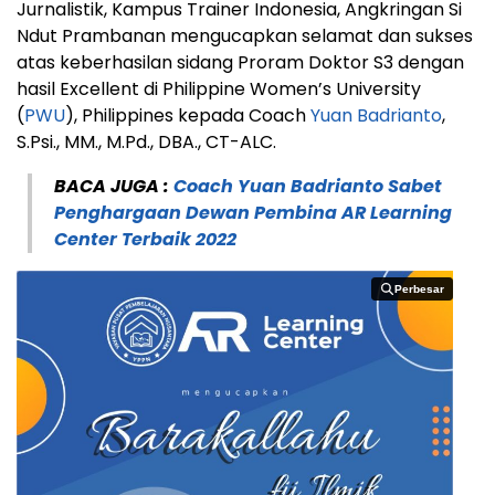
Jurnalistik, Kampus Trainer Indonesia, Angkringan Si
Ndut Prambanan mengucapkan selamat dan sukses
atas keberhasilan sidang Proram Doktor S3 dengan
hasil Excellent di Philippine Women’s University
(
PWU
), Philippines kepada Coach
Yuan Badrianto
,
S.Psi., MM., M.Pd., DBA., CT-ALC.
BACA JUGA :
Coach Yuan Badrianto Sabet
Penghargaan Dewan Pembina AR Learning
Center Terbaik 2022
Perbesar
Perbesar