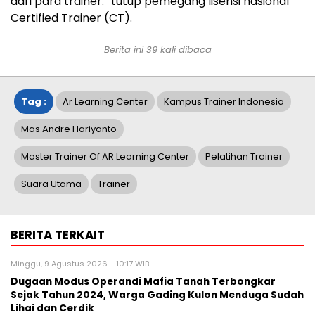
dari para trainer.” tutup pemegang lisensi nasional
Certified Trainer (CT).
Berita ini
39
kali dibaca
Tag :
Ar Learning Center
Kampus Trainer Indonesia
Mas Andre Hariyanto
Master Trainer Of AR Learning Center
Pelatihan Trainer
Suara Utama
Trainer
BERITA TERKAIT
Minggu, 9 Agustus 2026 - 10:17 WIB
Dugaan Modus Operandi Mafia Tanah Terbongkar
Sejak Tahun 2024, Warga Gading Kulon Menduga Sudah
Lihai dan Cerdik