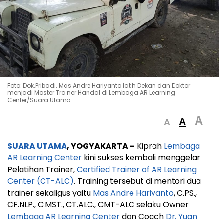
Foto: Dok.Pribadi. Mas Andre Hariyanto latih Dekan dan Doktor
menjadi Master Trainer Handal di Lembaga AR Learning
Center/Suara Utama
A
A
A
SUARA UTAMA
, YOGYAKARTA –
Kiprah
Lembaga
AR Learning Center
kini sukses kembali menggelar
Pelatihan Trainer,
Certified Trainer of AR Learning
Center (CT-ALC)
. Training tersebut di mentori dua
trainer sekaligus yaitu
Mas Andre Hariyanto
, C.PS.,
CF.NLP., C.MST., CT.ALC., CMT-ALC selaku Owner
Lembaga AR Learning Center
dan Coach
Dr. Yuan