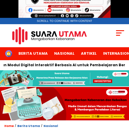
SCROLL TO CONTINUE WITH CONTENT
HOME
BERITA UTAMA
NASIONAL
ARTIKEL
INTERNASIO
dul Digital Interaktif Berbasis AI untuk Pembelajaran Berbicara 
/
/
Home
Berita Utama
Nasional