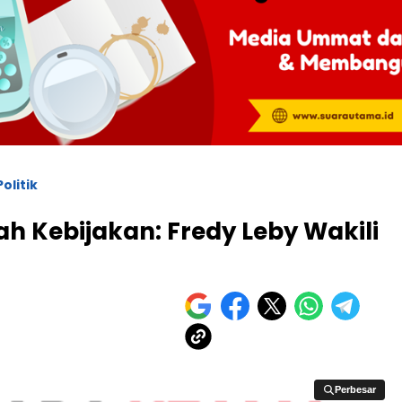
Politik
ah Kebijakan: Fredy Leby Wakili
Perbesar
Perbesar