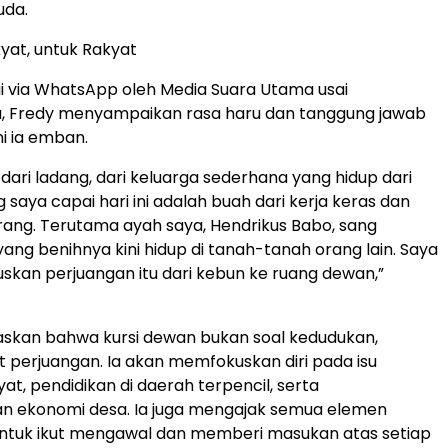
uda.
kyat, untuk Rakyat
i via WhatsApp oleh Media Suara Utama usai
a, Fredy menyampaikan rasa haru dan tanggung jawab
ni ia emban.
dari ladang, dari keluarga sederhana yang hidup dari
 saya capai hari ini adalah buah dari kerja keras dan
ang. Terutama ayah saya, Hendrikus Babo, sang
yang benihnya kini hidup di tanah-tanah orang lain. Saya
kan perjuangan itu dari kebun ke ruang dewan,”
skan bahwa kursi dewan bukan soal kedudukan,
t perjuangan. Ia akan memfokuskan diri pada isu
at, pendidikan di daerah terpencil, serta
 ekonomi desa. Ia juga mengajak semua elemen
ntuk ikut mengawal dan memberi masukan atas setiap