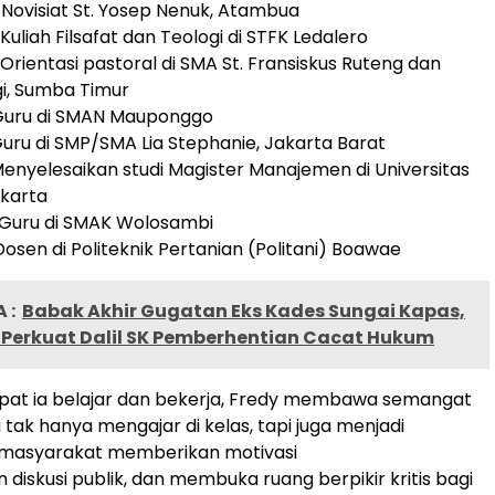
 Novisiat St. Yosep Nenuk, Atambua
Kuliah Filsafat dan Teologi di STFK Ledalero
Orientasi pastoral di SMA St. Fransiskus Ruteng dan
i, Sumba Timur
 Guru di SMAN Mauponggo
 Guru di SMP/SMA Lia Stephanie, Jakarta Barat
 Menyelesaikan studi Magister Manajemen di Universitas
akarta
: Guru di SMAK Wolosambi
 Dosen di Politeknik Pertanian (Politani) Boawae
 :
Babak Akhir Gugatan Eks Kades Sungai Kapas,
u Perkuat Dalil SK Pemberhentian Cacat Hukum
pat ia belajar dan bekerja, Fredy membawa semangat
 tak hanya mengajar di kelas, tapi juga menjadi
 masyarakat memberikan motivasi
diskusi publik, dan membuka ruang berpikir kritis bagi