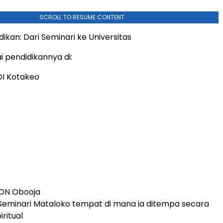
SCROLL TO RESUME CONTENT
ikan: Dari Seminari ke Universitas
 pendidikannya di:
SDI Kotakeo
 SDN Obooja
 Seminari Mataloko tempat di mana ia ditempa secara
ritual