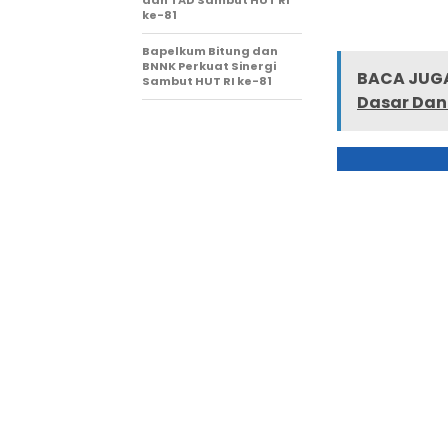
ke-81
Bapelkum Bitung dan
BNNK Perkuat Sinergi
BACA JUGA
Sambut HUT RI ke-81
Dasar Dan