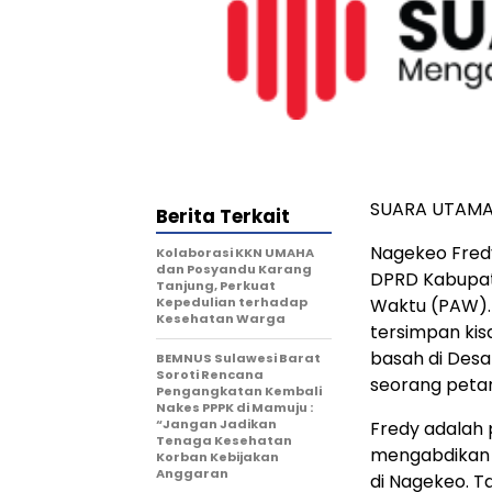
SUARA UTAMA
Berita Terkait
Nagekeo Fred
Kolaborasi KKN UMAHA
dan Posyandu Karang
DPRD Kabupat
Tanjung, Perkuat
Kepedulian terhadap
Waktu (PAW). N
Kesehatan Warga
tersimpan kisa
basah di Desa 
BEMNUS Sulawesi Barat
Soroti Rencana
seorang petani
Pengangkatan Kembali
Nakes PPPK di Mamuju :
“Jangan Jadikan
Fredy adalah 
Tenaga Kesehatan
mengabdikan
Korban Kebijakan
Anggaran
di Nagekeo. T