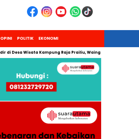
OPINI
POLITIK
EKONOMI
Desa Wisata Kampung Raja Prailiu, Waingapu!
Dua Pendaki 