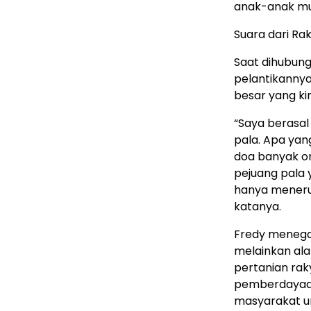
anak-anak m
Suara dari Ra
Saat dihubung
pelantikanny
besar yang ki
“Saya berasal 
pala. Apa yang
doa banyak or
pejuang pala 
hanya menerus
katanya.
Fredy menega
melainkan ala
pertanian raky
pemberdayaan
masyarakat u