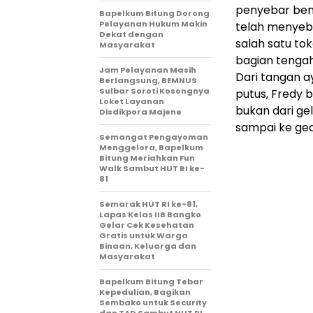
penyebar beni
Bapelkum Bitung Dorong
Pelayanan Hukum Makin
telah menyeb
Dekat dengan
salah satu to
Masyarakat
bagian tengah
Jam Pelayanan Masih
Dari tangan a
Berlangsung, BEMNUS
Sulbar Soroti Kosongnya
putus, Fredy b
Loket Layanan
bukan dari gel
Disdikpora Majene
sampai ke ged
Semangat Pengayoman
Menggelora, Bapelkum
Bitung Meriahkan Fun
Walk Sambut HUT RI ke-
81
Semarak HUT RI ke-81,
Lapas Kelas IIB Bangko
Gelar Cek Kesehatan
Gratis untuk Warga
Binaan, Keluarga dan
Masyarakat
Bapelkum Bitung Tebar
Kepedulian, Bagikan
Sembako untuk Security
dan TAD Sambut HUT RI