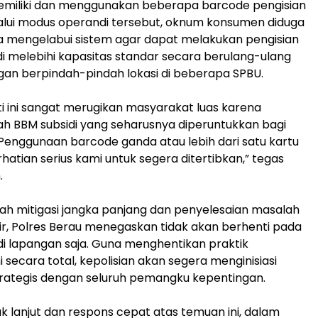
miliki dan menggunakan beberapa barcode pengisian
lalui modus operandi tersebut, oknum konsumen diduga
 mengelabui sistem agar dapat melakukan pengisian
i melebihi kapasitas standar secara berulang-ulang
an berpindah-pindah lokasi di beberapa SPBU.
ti ini sangat merugikan masyarakat luas karena
h BBM subsidi yang seharusnya diperuntukkan bagi
Penggunaan barcode ganda atau lebih dari satu kartu
rhatian serius kami untuk segera ditertibkan,” tegas
.
kah mitigasi jangka panjang dan penyelesaian masalah
ilir, Polres Berau menegaskan tidak akan berhenti pada
 lapangan saja. Guna menghentikan praktik
 secara total, kepolisian akan segera menginisiasi
rategis dengan seluruh pemangku kepentingan.
ak lanjut dan respons cepat atas temuan ini, dalam