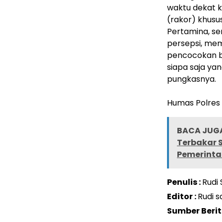
waktu dekat k
(rakor) khusu
Pertamina, se
persepsi, me
pencocokan b
siapa saja ya
pungkasnya.
‎Humas Polres
BACA JUGA
Terbakar S
Pemerinta
Penulis :
Rudi
Editor :
Rudi 
Sumber Beri