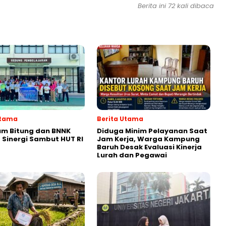
Berita ini
72
kali dibaca
Utama
Berita Utama
um Bitung dan BNNK
Diduga Minim Pelayanan Saat
 Sinergi Sambut HUT RI
Jam Kerja, Warga Kampung
Baruh Desak Evaluasi Kinerja
Lurah dan Pegawai