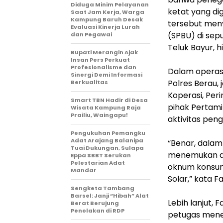
Diduga Minim Pelayanan
ketat yang di
Saat Jam Kerja, Warga
Kampung Baruh Desak
tersebut men
Evaluasi Kinerja Lurah
(SPBU) di se
dan Pegawai
Teluk Bayur, 
Bupati Merangin Ajak
Insan Pers Perkuat
Profesionalisme dan
‎Dalam operasi
Sinergi Demi Informasi
Polres Berau,
Berkualitas
Koperasi, Per
Smart TBN Hadir di Desa
pihak Pertam
Wisata Kampung Raja
Prailiu, Waingapu!
aktivitas pen
Pengukuhan Pemangku
Adat Arajang Balanipa
‎“Benar, dala
Tuai Dukungan, Sulapa
menemukan ada
Eppa SBBT Serukan
Pelestarian Adat
oknum konsume
Mandar
Solar,” kata Faj
Sengketa Tambang
Barsel: Janji “Hibah” Alat
‎Lebih lanjut
Berat Berujung
Penolakan di RDP
petugas mene