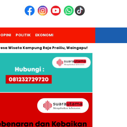
OPINI
POLITIK
EKONOMI
ata Kampung Raja Prailiu, Waingapu!
Dua Pendaki Gunung P