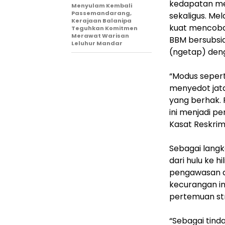
kedapatan me
Menyulam Kembali
Passemandarang,
sekaligus. Me
Kerajaan Balanipa
kuat mencoba
Teguhkan Komitmen
Merawat Warisan
BBM bersubsid
Leluhur Mandar
(ngetap) deng
‎“Modus seper
menyedot jata
yang berhak. 
ini menjadi pe
Kasat Reskrim
‎Sebagai lang
dari hulu ke h
pengawasan di
kecurangan ini
pertemuan st
‎“Sebagai tind