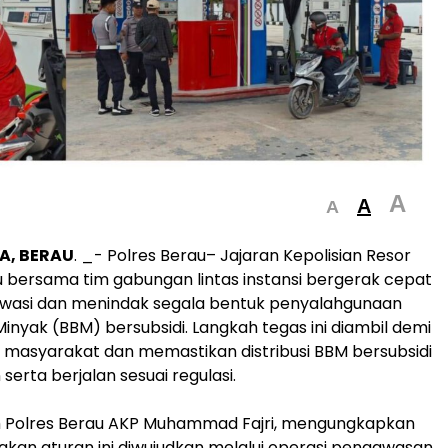
A
A
A
A, BERAU
. _- Polres Berau– Jajaran Kepolisian Resor
u bersama tim gabungan lintas instansi bergerak cepat
asi dan menindak segala bentuk penyalahgunaan
inyak (BBM) bersubsidi. Langkah tegas ini diambil demi
masyarakat dan memastikan distribusi BBM bersubsidi
serta berjalan sesuai regulasi.
im Polres Berau AKP Muhammad Fajri, mengungkapkan
an aturan ini diwujudkan melalui operasi pengawasan