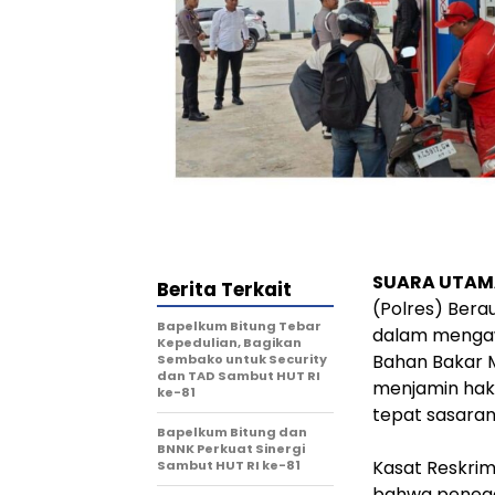
SUARA UTAM
Berita Terkait
(Polres) Bera
Bapelkum Bitung Tebar
dalam mengaw
Kepedulian, Bagikan
Bahan Bakar M
Sembako untuk Security
dan TAD Sambut HUT RI
menjamin hak 
ke-81
tepat sasaran 
Bapelkum Bitung dan
BNNK Perkuat Sinergi
‎Kasat Reskr
Sambut HUT RI ke-81
bahwa penegak