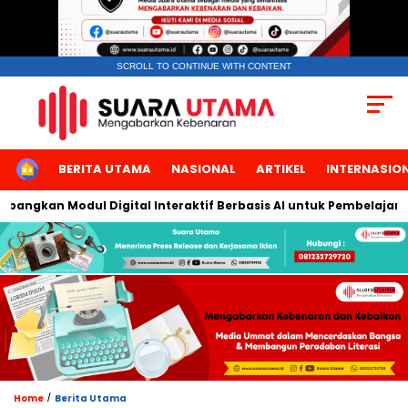
SCROLL TO CONTINUE WITH CONTENT
HOME
BERITA UTAMA
NASIONAL
ARTIKEL
INTERNASIO
ngkan Modul Digital Interaktif Berbasis AI untuk Pembelajaran B
/
Home
Berita Utama