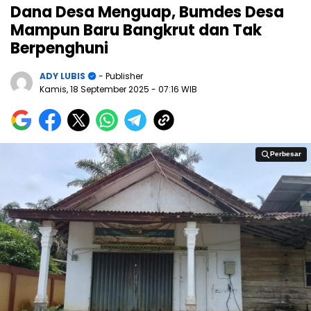
Dana Desa Menguap, Bumdes Desa
Mampun Baru Bangkrut dan Tak
Berpenghuni
ADY LUBIS
- Publisher
Kamis, 18 September 2025
- 07:16 WIB
Perbesar
Perbesar