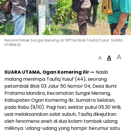
Personil Polsek Sungai Menang di TKP tambak Taufiq Yusuf. SUARA
UTAMA.ID.
A
A
A
SUARA UTAMA, Ogan Komering Ilir —
Nasib
malang menimpa Taufiq Yusuf (44), seorang
petambak Blok 03 Jalur 50 Nomor 04, Desa Bumi
Pratama Mandira, Kecamatan Sungai Menang,
Kabupaten Ogan Komering Ilir, Sumatra Selatan,
pada Rabu (9/10). Pagi hari, sekitar pukul 05.30 WIB,
usai melaksanakan salat subuh, Taufiq dikejutkan
oleh fenomena aneh di dua kolam tambak udang
miliknya. Udang-udang yang hampir berumur satu