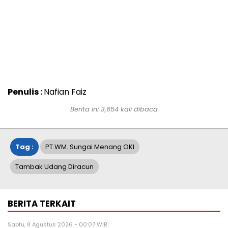
Penulis :
Nafian Faiz
Berita ini
3,654
kali dibaca
Tag :
PT.WM. Sungai Menang OKI
Tambak Udang Diracun
BERITA TERKAIT
Sabtu, 8 Agustus 2026 - 00:07 WIB