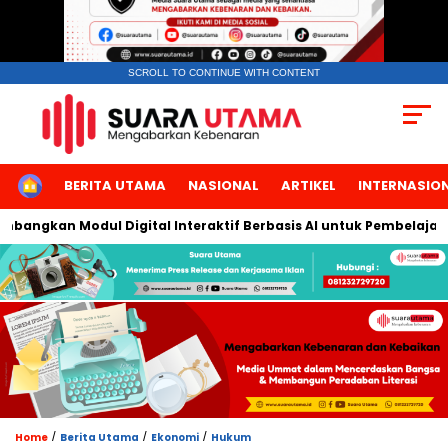
SCROLL TO CONTINUE WITH CONTENT
HOME
BERITA UTAMA
NASIONAL
ARTIKEL
INTERNASIO
angkan Modul Digital Interaktif Berbasis AI untuk Pembelajaran 
/
/
/
Home
Berita Utama
Ekonomi
Hukum