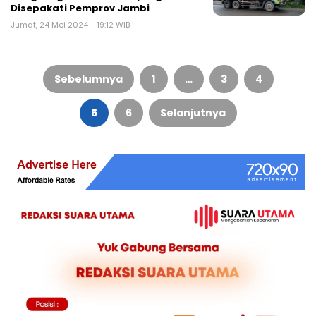
Disepakati Pemprov Jambi
Jumat, 24 Mei 2024 - 19:12 WIB
Paginasi
pos
Sebelumnya
1
…
3
4
5
6
Selanjutnya