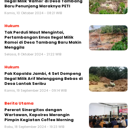
Ilegal Milik ‘Ramoi’ di Desa Tambang
Baru Penunjang Maraknya PETI
Kamis, 10 Oktober 2024 - 08:21 WIB
Hukum
Tak Perduli Maut Mengintai,
Pertambangan Emas Ilegal Milik
Ramoi di Desa Tambang Baru Makin
Menggila
Selasa, 8 Oktober 2024 - 21:22 WIB
Hukum
Pak Kapolda Jambi, 4 Set Dompeng
Ilegal Milik Arif Melenggang Bebas di
Desa Lantak Seribu
Kamis, 19 September 2024 - 09:14 WIB
Berita Utama
Pererat Sinergitas dengan
Wartawan, Kapolres Merangin
Pimpin Kegiatan Coffee Morning
Rabu, 18 September 2024 - 19:23 WIB