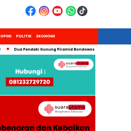
OPINI
POLITIK
EKONOMI
a Pendaki Gunung Piramid Bondowoso Meninggal, Persatuan Kel