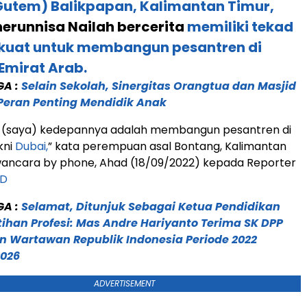
utem) Balikpapan, Kalimantan Timur,
erunnisa Nailah bercerita
memiliki tekad
 kuat untuk membangun pesantren di
 Emirat Arab.
GA :
Selain Sekolah, Sinergitas Orangtua dan Masjid
Peran Penting Mendidik Anak
 (saya) kedepannya adalah membangun pesantren di
kni
Dubai,
” kata perempuan asal Bontang, Kalimantan
wancara by phone, Ahad (18/09/2022) kepada Reporter
ID
GA :
Selamat, Ditunjuk Sebagai Ketua Pendidikan
tihan Profesi: Mas Andre Hariyanto Terima SK DPP
n Wartawan Republik Indonesia Periode 2022
2026
ADVERTISEMENT