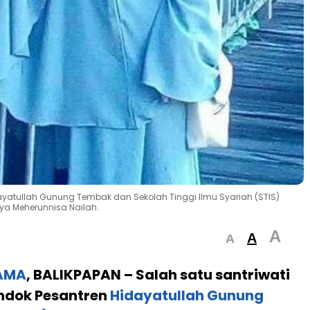
dayatullah Gunung Tembak dan Sekolah Tinggi Ilmu Syariah (STIS)
aya Meherunnisa Nailah.
A
A
A
AMA
, BALIKPAPAN –
Salah satu santriwati
ondok Pesantren
Hidayatullah Gunung