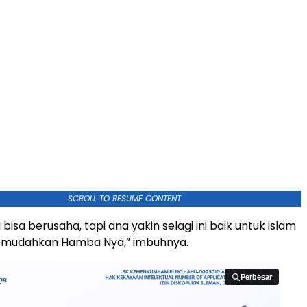
SCROLL TO RESUME CONTENT
bisa berusaha, tapi ana yakin selagi ini baik untuk islam
memudahkan Hamba Nya,” imbuhnya.
Perbesar
Perbesar