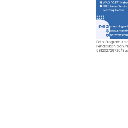
Foto: Program Kel
Pendidikan dan P
081232729720/Su