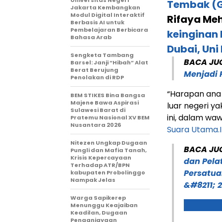
Universitas Negeri
Tembak (G
Jakarta Kembangkan
Modul Digital Interaktif
Rifaya Meh
Berbasis AI untuk
Pembelajaran Berbicara
keinginan
Bahasa Arab
Dubai, Uni
Sengketa Tambang
BACA JU
Barsel: Janji “Hibah” Alat
Berat Berujung
Menjadi 
Penolakan di RDP
“Harapan ana
BEM STIKES Bina Bangsa
Majene Bawa Aspirasi
luar negeri ya
Sulawesi Barat di
ini, dalam wa
Pratemu Nasional XV BEM
Nusantara 2026
Suara Utama.
Nitezen Ungkap Dugaan
BACA JU
Pungli dan Mafia Tanah,
Krisis Kepercayaan
dan Pela
Terhadap ATR/BPN
Persatua
kabupaten Probolinggo
Nampak Jelas
&#8211; 
Warga Sapikerep
Menunggu Keajaiban
Keadilan, Dugaan
Penganiayaan