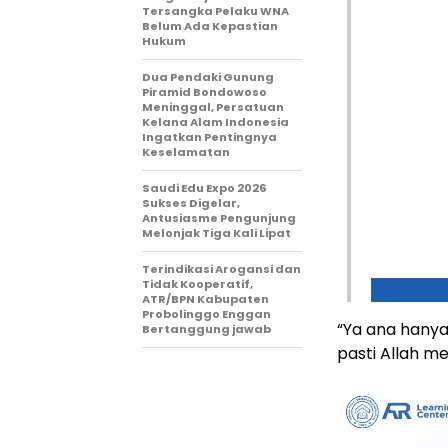
Tersangka Pelaku WNA
Belum Ada Kepastian
Hukum
Dua Pendaki Gunung
Piramid Bondowoso
Meninggal, Persatuan
Kelana Alam Indonesia
Ingatkan Pentingnya
Keselamatan
Saudi Edu Expo 2026
Sukses Digelar,
Antusiasme Pengunjung
Melonjak Tiga Kali Lipat
Terindikasi Arogansi dan
Tidak Kooperatif,
ATR/BPN Kabupaten
Probolinggo Enggan
“Ya ana hanya 
Bertanggung jawab
pasti Allah 