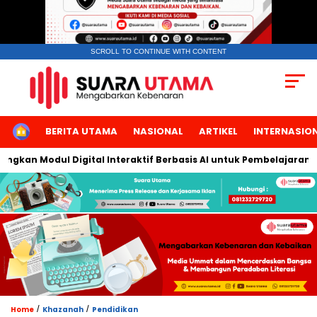
SCROLL TO CONTINUE WITH CONTENT
HOME
BERITA UTAMA
NASIONAL
ARTIKEL
INTERNASIO
an Modul Digital Interaktif Berbasis AI untuk Pembelajaran Berbi
/
/
Home
Khazanah
Pendidikan