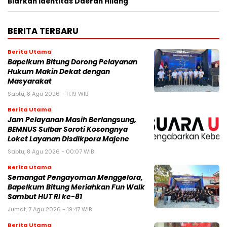
Biarkan Identitas Daerah Hilang
BERITA TERBARU
Berita Utama
Bapelkum Bitung Dorong Pelayanan
Hukum Makin Dekat dengan
Masyarakat
Sabtu, 8 Agu 2026 - 11:19 WIB
Berita Utama
Jam Pelayanan Masih Berlangsung,
BEMNUS Sulbar Soroti Kosongnya
Loket Layanan Disdikpora Majene
Sabtu, 8 Agu 2026 - 00:07 WIB
Berita Utama
Semangat Pengayoman Menggelora,
Bapelkum Bitung Meriahkan Fun Walk
Sambut HUT RI ke-81
Jumat, 7 Agu 2026 - 19:47 WIB
Berita Utama