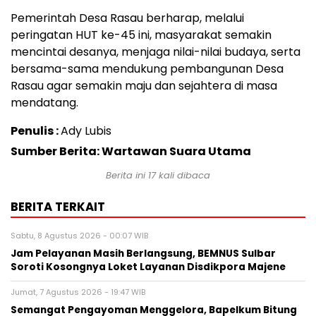
Pemerintah Desa Rasau berharap, melalui
peringatan HUT ke-45 ini, masyarakat semakin
mencintai desanya, menjaga nilai-nilai budaya, serta
bersama-sama mendukung pembangunan Desa
Rasau agar semakin maju dan sejahtera di masa
mendatang.
Penulis :
Ady Lubis
Sumber Berita: Wartawan Suara Utama
Berita ini
17
kali dibaca
BERITA TERKAIT
Sabtu, 8 Agustus 2026 - 00:07 WIB
Jam Pelayanan Masih Berlangsung, BEMNUS Sulbar
Soroti Kosongnya Loket Layanan Disdikpora Majene
Jumat, 7 Agustus 2026 - 19:47 WIB
Semangat Pengayoman Menggelora, Bapelkum Bitung