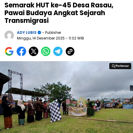
Semarak HUT ke-45 Desa Rasau,
Pawai Budaya Angkat Sejarah
Transmigrasi
ADY LUBIS
- Publisher
Minggu, 14 Desember 2025
- 11:02 WIB
Perbesar
Perbesar