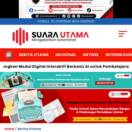
SCROLL TO CONTINUE WITH CONTENT
HOME
BERITA UTAMA
NASIONAL
ARTIKEL
INTERNASIO
gkan Modul Digital Interaktif Berbasis AI untuk Pembelajaran Be
/
Home
Berita Utama