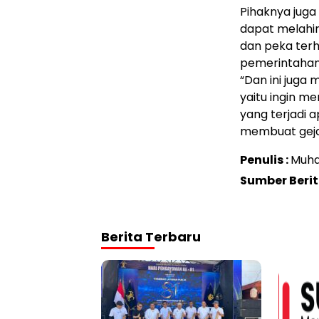
Pihaknya juga
dapat melahir
dan peka terh
pemerintahan
“Dan ini juga 
yaitu ingin m
yang terjadi 
membuat geja
Penulis :
Muha
Sumber Beri
Berita Terbaru