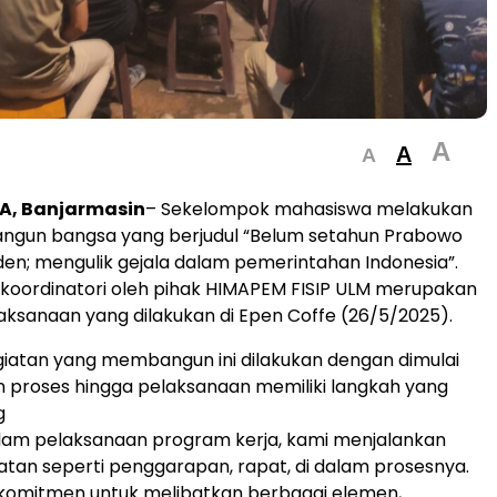
A
A
A
, Banjarmasin
– Sekelompok mahasiswa melakukan
ngun bangsa yang berjudul “Belum setahun Prabowo
den; mengulik gejala dalam pemerintahan Indonesia”.
koordinatori oleh pihak HIMAPEM FISIP ULM merupakan
laksanaan yang dilakukan di Epen Coffe (26/5/2025).
iatan yang membangun ini dilakukan dengan dimulai
dan proses hingga pelaksanaan memiliki langkah yang
g
alam pelaksanaan program kerja, kami menjalankan
atan seperti penggarapan, rapat, di dalam prosesnya.
rkomitmen untuk melibatkan berbagai elemen,