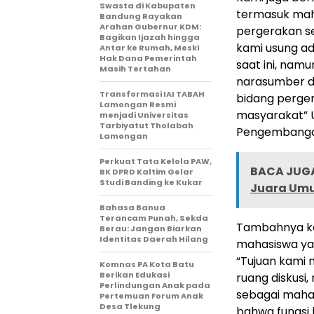
Swasta di Kabupaten
termasuk mah
Bandung Rayakan
Arahan Gubernur KDM:
pergerakan se
Bagikan Ijazah hingga
kami usung ad
Antar ke Rumah, Meski
Hak Dana Pemerintah
saat ini, nam
Masih Tertahan
narasumber da
Transformasi IAI TABAH
bidang perger
Lamongan Resmi
masyarakat” U
menjadi Universitas
Tarbiyatut Tholabah
Pengembangan
Lamongan
Perkuat Tata Kelola PAW,
BACA JUGA
BK DPRD Kaltim Gelar
Studi Banding ke Kukar
Juara Umu
Bahasa Banua
Terancam Punah, Sekda
Tambahnya ke
Berau: Jangan Biarkan
Identitas Daerah Hilang
mahasiswa yang
“Tujuan kami 
Komnas PA Kota Batu
Berikan Edukasi
ruang diskusi
Perlindungan Anak pada
sebagai maha
Pertemuan Forum Anak
Desa Tlekung
bahwa fungsi