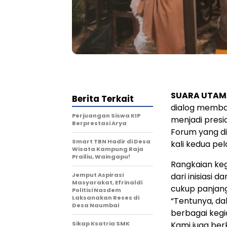
SUARA UTAMA
Berita Terkait
dialog memba
Perjuangan Siswa KIP
menjadi presi
Berprestasi Arya
Forum yang di
Smart TBN Hadir di Desa
kali kedua pe
Wisata Kampung Raja
Prailiu, Waingapu!
Rangkaian keg
Jemput Aspirasi
dari inisiasi 
Masyarakat, Efrinaldi
cukup panjan
Politisi Nasdem
Laksanakan Reses di
“Tentunya, d
Desa Naumbai
berbagai kegi
Sikap Ksatria SMK
Kami juga be