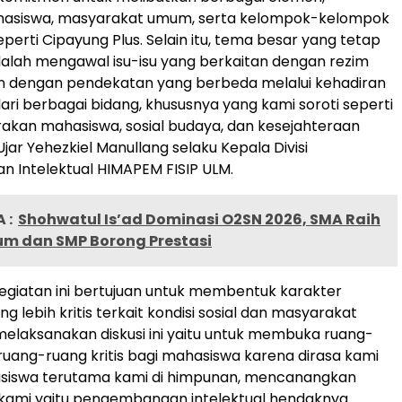
asiswa, masyarakat umum, serta kelompok-kelompok
perti Cipayung Plus. Selain itu, tema besar yang tetap
alah mengawal isu-isu yang berkaitan dengan rezim
un dengan pendekatan yang berbeda melalui kehadiran
ri berbagai bidang, khususnya yang kami soroti seperti
akan mahasiswa, sosial budaya, dan kesejahteraan
jar Yehezkiel Manullang selaku Kepala Divisi
 Intelektual HIMAPEM FISIP ULM.
 :
Shohwatul Is’ad Dominasi O2SN 2026, SMA Raih
m dan SMP Borong Prestasi
giatan ini bertujuan untuk membentuk karakter
 lebih kritis terkait kondisi sosial dan masyarakat
melaksanakan diskusi ini yaitu untuk membuka ruang-
, ruang-ruang kritis bagi mahasiswa karena dirasa kami
siswa terutama kami di himpunan, mencanangkan
 kami yaitu pengembangan intelektual hendaknya