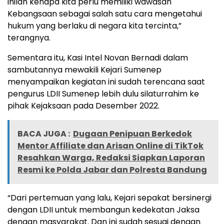
inilah kenapa kita perlu memiliki wawasan
Kebangsaan sebagai salah satu cara mengetahui
hukum yang berlaku di negara kita tercinta,”
terangnya.
Sementara itu, Kasi Intel Novan Bernadi dalam
sambutannya mewakili Kejari Sumenep
menyampaikan kegiatan ini sudah terencana saat
pengurus LDII Sumenep lebih dulu silaturrahim ke
pihak Kejaksaan pada Desember 2022.
BACA JUGA :
Dugaan Penipuan Berkedok
Mentor Affiliate dan Arisan Online di TikTok
Resahkan Warga, Redaksi Siapkan Laporan
Resmi ke Polda Jabar dan Polresta Bandung
“Dari pertemuan yang lalu, Kejari sepakat bersinergi
dengan LDII untuk membangun kedekatan Jaksa
dengan masyarakat. Dan ini sudah sesuai dengan