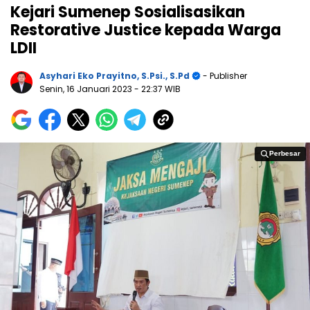
Kejari Sumenep Sosialisasikan
Restorative Justice kepada Warga
LDII
Asyhari Eko Prayitno, S.Psi., S.Pd
- Publisher
Senin, 16 Januari 2023
- 22:37 WIB
Perbesar
Perbesar