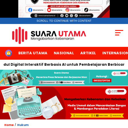
SCROLL TO CONTINUE WITH CONTENT
HOME
BERITA UTAMA
NASIONAL
ARTIKEL
INTERNASIO
Digital Interaktif Berbasis AI untuk Pembelajaran Berbicara Bah
/
Home
Hukum