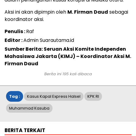
Aksi ini akan dipimpin oleh
M. Firman
Daud
sebagai
koordinator aksi.
Penulis :
Raf
Editor :
Admin Suarautama.id
Sumber Berita: Seruan Aksi Komite Independen
Mahasiswa Jakarta (KIMJ) – Koordinator Aksi M.
Firman Daud
Berita ini
195
kali dibaca
Tag :
Kasus Kapal Express Halsel
KPK RI
Muhammad Kasuba
BERITA TERKAIT