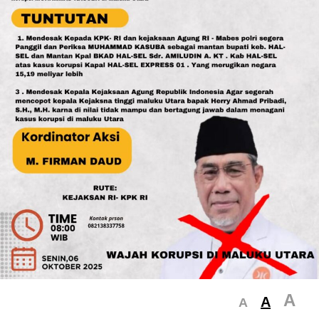
A
A
A