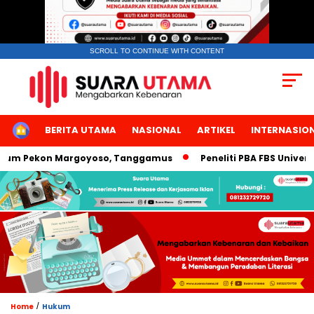
SCROLL TO CONTINUE WITH CONTENT
HOME
BERITA UTAMA
NASIONAL
ARTIKEL
INTERNASIO
m Pekon Margoyoso, Tanggamus
Peneliti PBA FBS Universitas
/
Home
Hukum