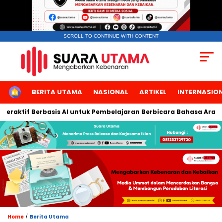
SCROLL TO CONTINUE WITH CONTENT
HOME
BERITA UTAMA
NASIONAL
ARTIKEL
INTERNASIO
aktif Berbasis AI untuk Pembelajaran Berbicara Bahasa Arab
/
Home
Berita Utama