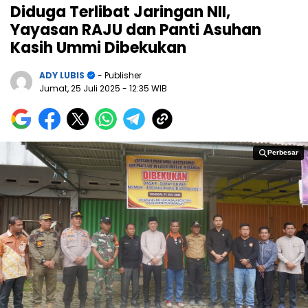
Diduga Terlibat Jaringan NII,
Yayasan RAJU dan Panti Asuhan
Kasih Ummi Dibekukan
ADY LUBIS
- Publisher
Jumat, 25 Juli 2025
- 12:35 WIB
Perbesar
Perbesar