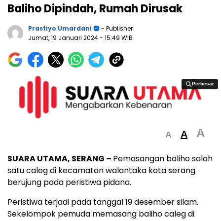
Baliho Dipindah, Rumah Dirusak
Prastiyo Umardani
- Publisher
Jumat, 19 Januari 2024
- 15:49 WIB
Perbesar
Perbesar
A
A
A
SUARA UTAMA, SERANG –
Pemasangan baliho salah
satu caleg di kecamatan walantaka kota serang
berujung pada peristiwa pidana.
Peristiwa terjadi pada tanggal 19 desember silam.
Sekelompok pemuda memasang baliho caleg di