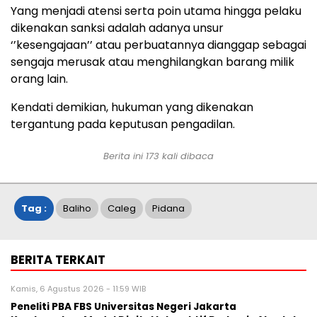
Yang menjadi atensi serta poin utama hingga pelaku
dikenakan sanksi adalah adanya unsur
‘’kesengajaan’’ atau perbuatannya dianggap sebagai
sengaja merusak atau menghilangkan barang milik
orang lain.
Kendati demikian, hukuman yang dikenakan
tergantung pada keputusan pengadilan.
Berita ini
173
kali dibaca
Tag :
Baliho
Caleg
Pidana
BERITA TERKAIT
Kamis, 6 Agustus 2026 - 11:59 WIB
Peneliti PBA FBS Universitas Negeri Jakarta