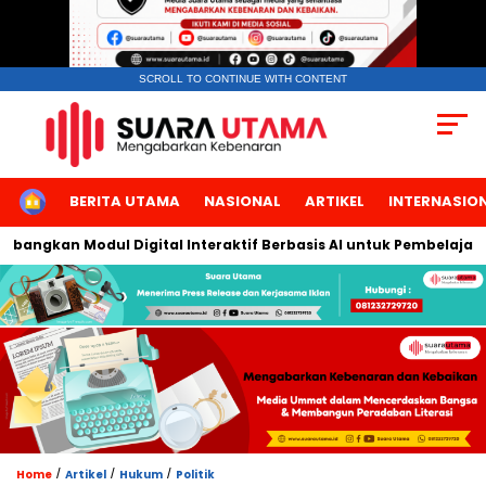
SCROLL TO CONTINUE WITH CONTENT
HOME
BERITA UTAMA
NASIONAL
ARTIKEL
INTERNASIO
ngkan Modul Digital Interaktif Berbasis AI untuk Pembelajaran B
/
/
/
Home
Artikel
Hukum
Politik