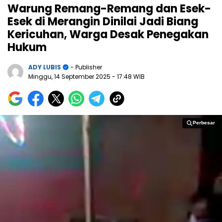
Warung Remang-Remang dan Esek-
Esek di Merangin Dinilai Jadi Biang
Kericuhan, Warga Desak Penegakan
Hukum
ADY LUBIS
- Publisher
Minggu, 14 September 2025
- 17:48 WIB
Perbesar
Perbesar