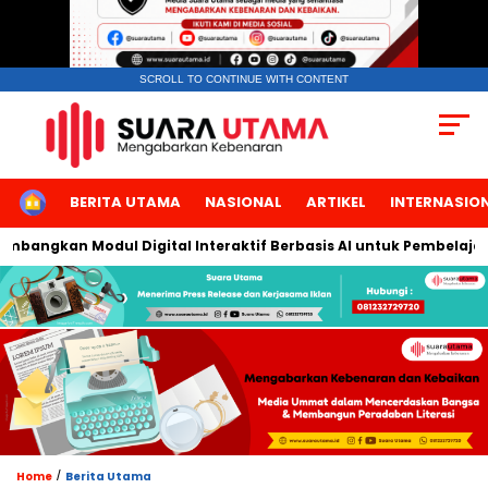
SCROLL TO CONTINUE WITH CONTENT
HOME
BERITA UTAMA
NASIONAL
ARTIKEL
INTERNASIO
bangkan Modul Digital Interaktif Berbasis AI untuk Pembelajaran 
/
Home
Berita Utama