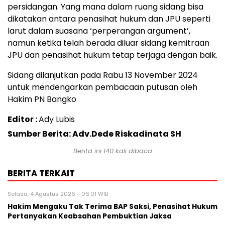
persidangan. Yang mana dalam ruang sidang bisa
dikatakan antara penasihat hukum dan JPU seperti
larut dalam suasana ‘perperangan argument’,
namun ketika telah berada diluar sidang kemitraan
JPU dan penasihat hukum tetap terjaga dengan baik.
Sidang dilanjutkan pada Rabu 13 November 2024
untuk mendengarkan pembacaan putusan oleh
Hakim PN Bangko
Editor :
Ady Lubis
Sumber Berita: Adv.Dede Riskadinata SH
Berita ini
140
kali dibaca
BERITA TERKAIT
Selasa, 4 Agustus 2026 - 06:01 WIB
Hakim Mengaku Tak Terima BAP Saksi, Penasihat Hukum
Pertanyakan Keabsahan Pembuktian Jaksa