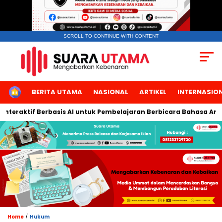
SCROLL TO CONTINUE WITH CONTENT
HOME
BERITA UTAMA
NASIONAL
ARTIKEL
INTERNASIO
raktif Berbasis AI untuk Pembelajaran Berbicara Bahasa Arab
/
Home
Hukum