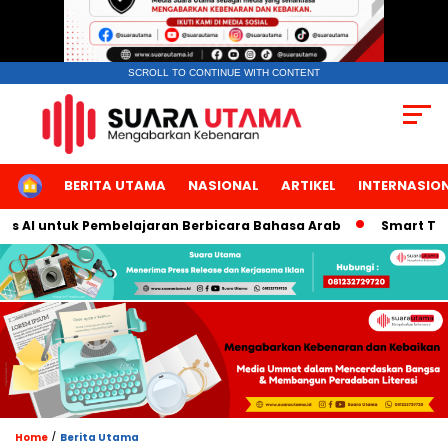
SCROLL TO CONTINUE WITH CONTENT
HOME
BERITA UTAMA
NASIONAL
ARTIKEL
INTERNASIO
 AI untuk Pembelajaran Berbicara Bahasa Arab
Smart TBN Had
/
Home
Berita Utama