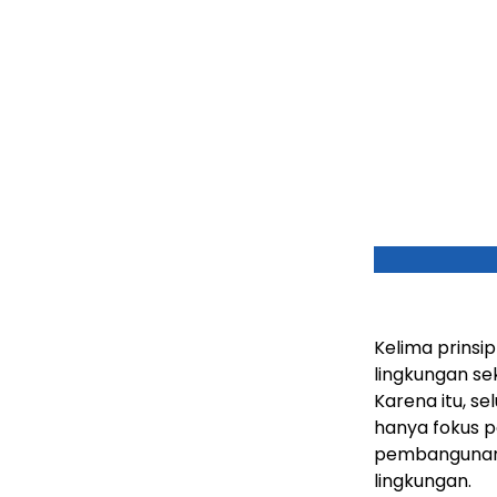
Kelima prinsi
lingkungan se
Karena itu, se
hanya fokus p
pembangunan k
lingkungan.