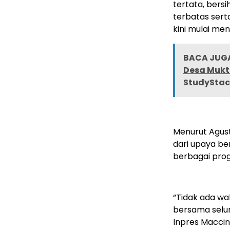
tertata, bers
terbatas sert
kini mulai m
BACA JUGA
Desa Mukti
StudyStac
Menurut Agus
dari upaya be
berbagai prog
“Tidak ada wa
bersama selu
Inpres Macci