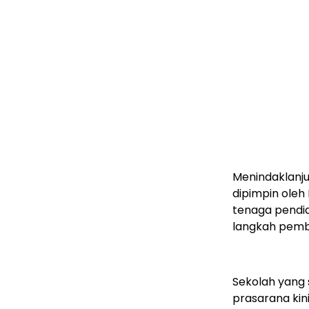
Menindaklanju
dipimpin oleh
tenaga pendid
langkah pem
Sekolah yang 
prasarana kin