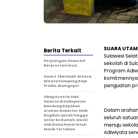
SUARA UTAM
Berita Terkait
Sulawesi Sela
Perjuangan Siswa KIP
sekolah di Su
Berprestasi Arya
Program Adiw
Smart TBN Hadir di Desa
komitmennya
Wisata Kampung Raja
penguatan pr
Prailiu, Waingapu!
Sikap Ksatria SMK
Swasta di Kabupaten
Bandung Rayakan
Dalam arahan
Arahan Gubernur KDM:
Bagikan Ijazah hingga
seluruh satua
Antar ke Rumah, Meski
menuju sekola
Hak Dana Pemerintah
Masih Tertahan
Adiwiyata sen