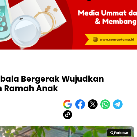
mbala Bergerak Wujudkan
an Ramah Anak
Perbesar
Perbesar