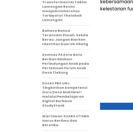
kebersamaan, 
Transformasi IAI TABAH
Lamongan Resmi
kelestarian f
menjadi Universitas
Tarbiyatut Tholabah
Lamongan
Bahasa Banua
Terancam Punah, Sekda
Berau: Jangan Biarkan
Identitas Daerah Hilang
Komnas PA Kota Batu
Berikan Edukasi
Perlindungan Anak pada
Pertemuan Forum Anak
Desa Tlekung
Dosen PBA UNJ
Tingkatkan Kompetensi
Guru Desa Muktiwari
melalui Pembelajaran
Digital Berbasis
StudyStack
Wartawan SUARA UTAMA
Harus Berilmu dan
Beretika