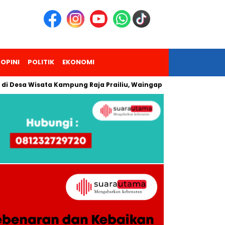
OPINI
POLITIK
EKONOMI
a Wisata Kampung Raja Prailiu, Waingapu!
Dua Pendaki Gun