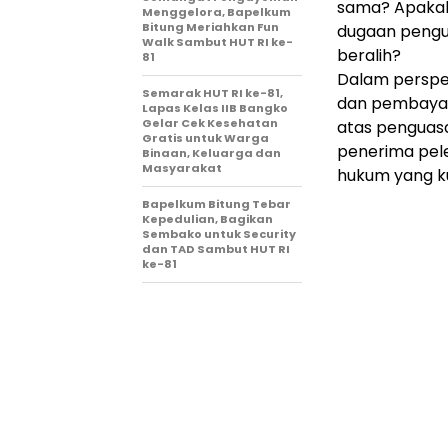
sama? Apakah 
Menggelora, Bapelkum
Bitung Meriahkan Fun
dugaan pengu
Walk Sambut HUT RI ke-
beralih?
81
Dalam perspek
Semarak HUT RI ke-81,
dan pembayara
Lapas Kelas IIB Bangko
Gelar Cek Kesehatan
atas penguasa
Gratis untuk Warga
penerima pele
Binaan, Keluarga dan
Masyarakat
hukum yang k
Bapelkum Bitung Tebar
Kepedulian, Bagikan
Sembako untuk Security
dan TAD Sambut HUT RI
ke-81