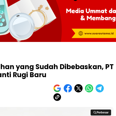
 Lahan yang Sudah Dibebaskan, PT
nti Rugi Baru
Perbesar
Perbesar