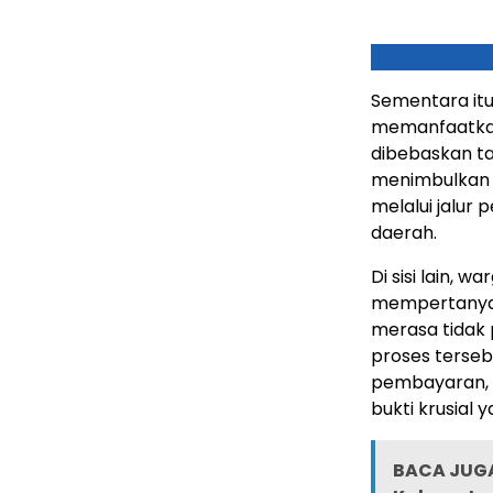
Sementara itu
memanfaatkan
dibebaskan ta
menimbulkan 
melalui jalu
daerah.
Di sisi lain, 
mempertanyak
merasa tidak 
proses terseb
pembayaran, p
bukti krusial 
BACA JUGA