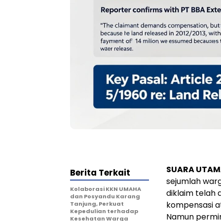
SUARA UTAM
Berita Terkait
sejumlah warg
Kolaborasi KKN UMAHA
diklaim telah
dan Posyandu Karang
kompensasi at
Tanjung, Perkuat
Kepedulian terhadap
Namun permint
Kesehatan Warga