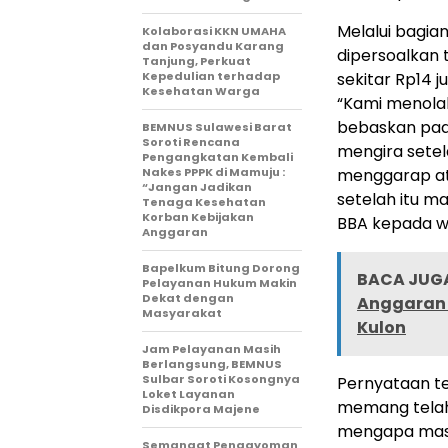
Melalui bagia
Kolaborasi KKN UMAHA
dan Posyandu Karang
dipersoalkan 
Tanjung, Perkuat
Kepedulian terhadap
sekitar Rp14 
Kesehatan Warga
“Kami menolak
bebaskan pada
BEMNUS Sulawesi Barat
Soroti Rencana
mengira setel
Pengangkatan Kembali
Nakes PPPK di Mamuju :
menggarap at
“Jangan Jadikan
setelah itu ma
Tenaga Kesehatan
Korban Kebijakan
BBA kepada w
Anggaran
Bapelkum Bitung Dorong
BACA JUGA
Pelayanan Hukum Makin
Dekat dengan
Anggaran 
Masyarakat
Kulon
Jam Pelayanan Masih
Berlangsung, BEMNUS
Sulbar Soroti Kosongnya
Pernyataan te
Loket Layanan
memang telah
Disdikpora Majene
mengapa masih
Semangat Pengayoman