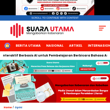
SCROLL TO CONTINUE WITH CONTENT
HOME
BERITA UTAMA
NASIONAL
ARTIKEL
INTERNASIO
eraktif Berbasis AI untuk Pembelajaran Berbicara Bahasa Arab
/
Home
Opini