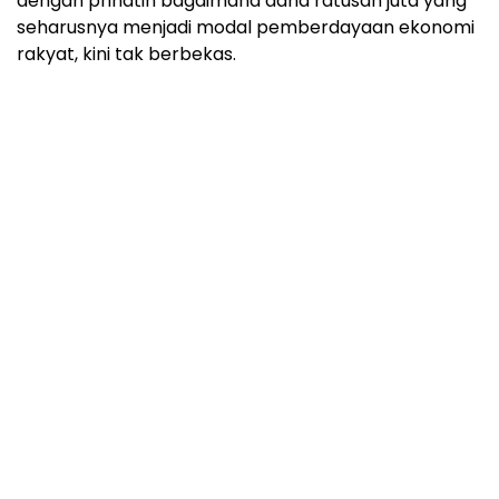
dengan prihatin bagaimana dana ratusan juta yang
seharusnya menjadi modal pemberdayaan ekonomi
rakyat, kini tak berbekas.