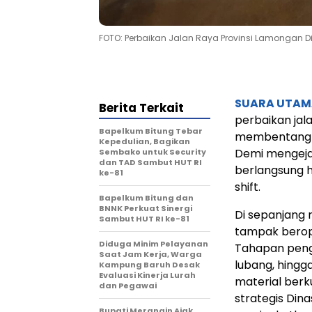
FOTO: Perbaikan Jalan Raya Provinsi Lamongan 
SUARA UTAM
Berita Terkait
perbaikan jal
Bapelkum Bitung Tebar
membentang d
Kepedulian, Bagikan
Demi mengejar
Sembako untuk Security
dan TAD Sambut HUT RI
berlangsung 
ke-81
shift.
Bapelkum Bitung dan
BNNK Perkuat Sinergi
Di sepanjang r
Sambut HUT RI ke-81
tampak berop
Diduga Minim Pelayanan
Tahapan peng
Saat Jam Kerja, Warga
lubang, hingga
Kampung Baruh Desak
Evaluasi Kinerja Lurah
material berk
dan Pegawai
strategis Din
Bupati Merangin Ajak