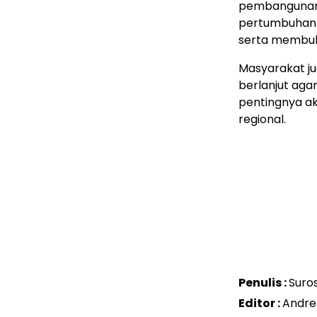
pembangunan 
pertumbuhan 
serta membuka
Masyarakat ju
berlanjut aga
pentingnya ak
regional.
Penulis :
Suro
Editor :
Andre