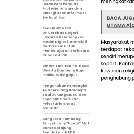
meningkatkan 
Insan Pers Perkuat
Profesionalisme dan
Sinergi Demi Informasi
BACA JUGA
Berkualitas
UTAMA Aja
Peneliti PBA FBS
Universitas Negeri
Jakarta Kembangkan
Masyarakat me
Modul Digital Interaktif
Berbasis AI untuk
terdapat reka
Pembelajaran Berbicara
Bahasa Arab
sendiri merup
seperti Panta
Smart TBN Hadir di Desa
kawasan religi
Wisata Kampung Raja
Prailiu, Waingapu!
penghubung pen
Pengukuhan Pemangku
Adat Arajang Balanipa
Tuai Dukungan, Sulapa
Eppa SBBT Serukan
Pelestarian Adat
Mandar
Sengketa Tambang
Barsel: Janji “Hibah” Alat
Berat Berujung
Penolakan di RDP