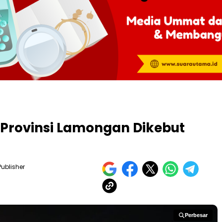
 Provinsi Lamongan Dikebut
Publisher
Perbesar
Perbesar