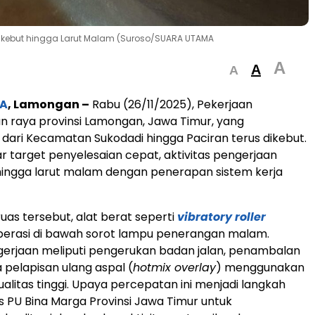
Dikebut hingga Larut Malam (Suroso/SUARA UTAMA
A
A
A
A
, Lamongan –
Rabu (26/11/2025), Pekerjaan
an raya provinsi Lamongan, Jawa Timur, yang
ari Kecamatan Sukodadi hingga Paciran terus dikebut.
 target penyelesaian cepat, aktivitas pengerjaan
hingga larut malam dengan penerapan sistem kerja
uas tersebut, alat berat seperti
vibratory roller
erasi di bawah sorot lampu penerangan malam.
erjaan meliputi pengerukan badan jalan, penambalan
 pelapisan ulang aspal (
hotmix overlay
) menggunakan
ualitas tinggi. Upaya percepatan ini menjadi langkah
as PU Bina Marga Provinsi Jawa Timur untuk