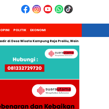
OPINI
POLITIK
EKONOMI
Desa Wisata Kampung Raja Prailiu, Waingapu!
Dua Pendaki G