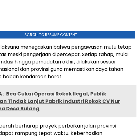
SCROLL TO RESUME CONTENT
elaksana menegaskan bahwa pengawasan mutu tetap
itas meski pengerjaan dipercepat. Setiap tahap, mulai
ondasi hingga pemadatan akhir, dilakukan sesuai
 nasional dan provinsi guna memastikan daya tahan
p beban kendaraan berat.
 :
Bea Cukai Operasi Rokok Ilegal, Publik
n Tindak Lanjut Pabrik Industri Rokok CV Nur
a Desa Bulang
erah berharap proyek perbaikan jalan provinsi
dapat rampung tepat waktu. Keberhasilan