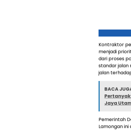
Kontraktor p
menjadi prior
dari proses p
standar jalan
jalan terhada
BACA JUGA
Pertanyaka
Jaya Utam
Pemerintah Da
Lamongan ini 