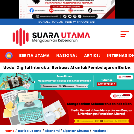
SCROLL TO CONTINUE WITH CONTENT
HOME
BERITA UTAMA
NASIONAL
ARTIKEL
INTERNASIO
 Digital Interaktif Berbasis AI untuk Pembelajaran Berbicara Ba
/
/
/
/
Home
Berita Utama
Ekonomi
Liputan Khusus
Nasional