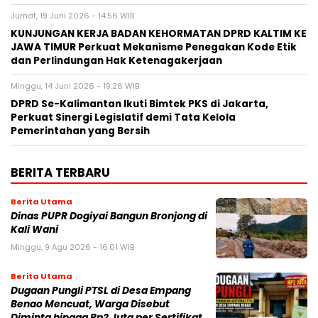
Jumat, 19 Juni 2026 - 14:56 WIB
KUNJUNGAN KERJA BADAN KEHORMATAN DPRD KALTIM KE
JAWA TIMUR Perkuat Mekanisme Penegakan Kode Etik
dan Perlindungan Hak Ketenagakerjaan
Minggu, 14 Juni 2026 - 19:26 WIB
DPRD Se-Kalimantan Ikuti Bimtek PKS di Jakarta,
Perkuat Sinergi Legislatif demi Tata Kelola
Pemerintahan yang Bersih
BERITA TERBARU
Berita Utama
Dinas PUPR Dogiyai Bangun Bronjong di
Kali Wani
Minggu, 9 Agu 2026 - 16:01 WIB
Berita Utama
Dugaan Pungli PTSL di Desa Empang
Benao Mencuat, Warga Disebut
Diminta hingga Rp2 Juta per Sertifikat