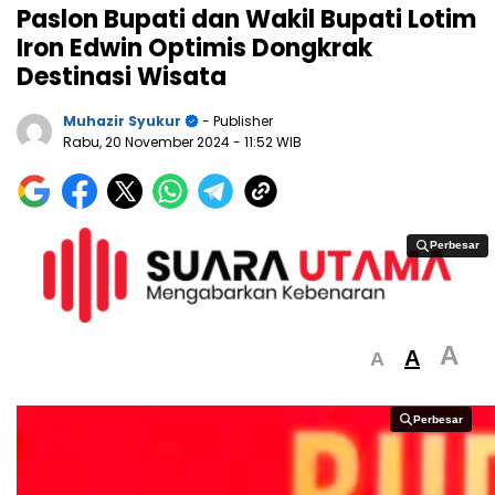
Paslon Bupati dan Wakil Bupati Lotim
Iron Edwin Optimis Dongkrak
Destinasi Wisata
Muhazir Syukur
- Publisher
Rabu, 20 November 2024
- 11:52 WIB
Perbesar
Perbesar
A
A
A
Perbesar
Perbesar