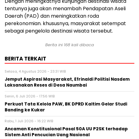
Dengan meningkatnya kunjungan destinasi wisata
tentunya juga akan menambah Pendapatan Aseli
Daerah (PAD) dan meningkatkan roda
perekonomian. khususnya, masyarakat setempat
sebagai pengelola destinasi wisata tersebut.
Berita ini
168
kali dibaca
BERITA TERKAIT
Selasa, 4 Agustus 2026 - 23:31 WIB
Jemput Aspirasi Masyarakat, Efrinaldi Politisi Nasdem
Laksanakan Reses di Desa Naumbai
Senin, 6 Juli 2026 - 17:56 WIB
Perkuat Tata Kelola PAW, BK DPRD Kaltim Gelar Studi
Banding ke Kukar
Rabu, 1 Juli 2026 - 16:22 WIB
Ancaman Konstitusional Pasal 50A UU P2SK terhadap
Sistem Anti Pencucian Uang Nasional