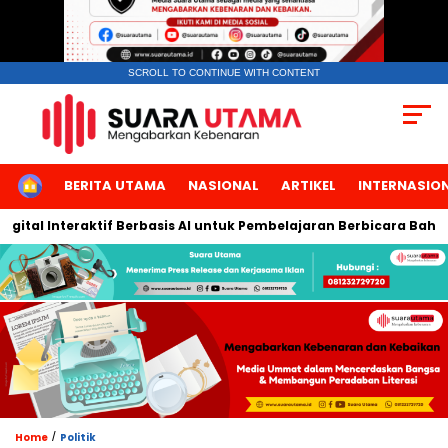
SCROLL TO CONTINUE WITH CONTENT
HOME
BERITA UTAMA
NASIONAL
ARTIKEL
INTERNASIO
l Interaktif Berbasis AI untuk Pembelajaran Berbicara Bahasa Ar
/
Home
Politik