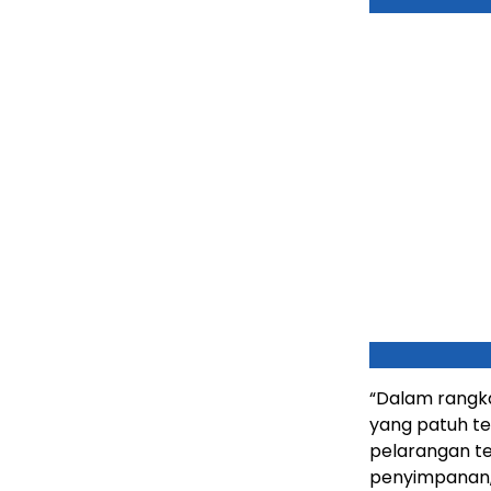
“Dalam rangka
yang patuh t
pelarangan t
penyimpanan,