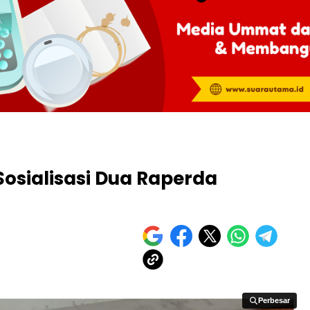
Sosialisasi Dua Raperda
Perbesar
Perbesar