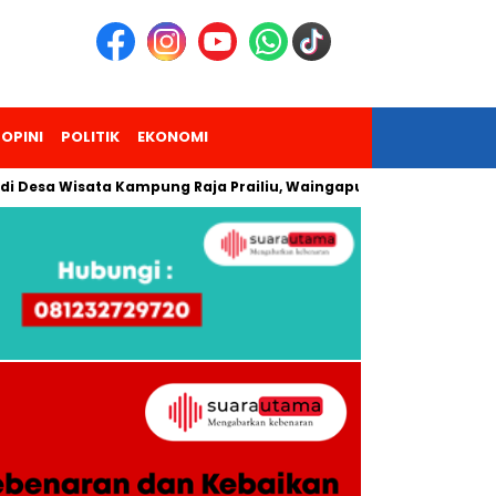
OPINI
POLITIK
EKONOMI
 Wisata Kampung Raja Prailiu, Waingapu!
Dua Pendaki Gunu