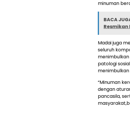
minuman beral
BACA JUGA
Resmikan E
Madai juga m
seluruh kompo
menimbulkan b
patologi sosi
menimbulkan s
“Minuman ker
dengan aturan
pancasila, s
masyarakat,b