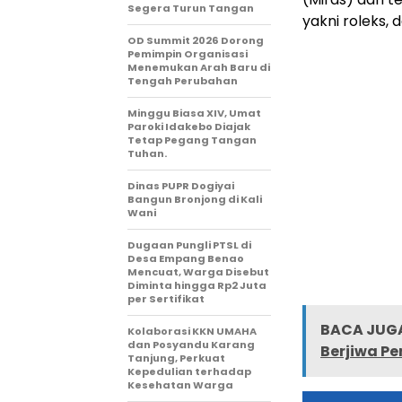
Segera Turun Tangan
yakni roleks, 
OD Summit 2026 Dorong
Pemimpin Organisasi
Menemukan Arah Baru di
Tengah Perubahan
Minggu Biasa XIV, Umat
Paroki Idakebo Diajak
Tetap Pegang Tangan
Tuhan.
Dinas PUPR Dogiyai
Bangun Bronjong di Kali
Wani
Dugaan Pungli PTSL di
Desa Empang Benao
Mencuat, Warga Disebut
Diminta hingga Rp2 Juta
per Sertifikat
BACA JUGA
Kolaborasi KKN UMAHA
dan Posyandu Karang
Berjiwa P
Tanjung, Perkuat
Kepedulian terhadap
Kesehatan Warga