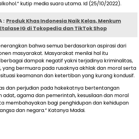
kohol.” kutip media suara utama. Id (25/10/2022).
 :
Produk Khas Indonesia Naik Kelas, Menkum
talase IG di Tokopedia dan TikTok Shop
enerangkan bahwa semua berdasarkan aspirasi dari
nen masyarakat. Masyarakat menilai hal itu
erbagai dampak negatif yakni terjadinya kriminalitas,
al, yang bermuara pada rusaknya akhlak dan moral serta
ituasi keamanan dan ketertiban yang kurang kondusif.
as dan perjudian pada hakekatnya bertentangan
 adat, agama dan pemerintah, kesusilaan dan moral
erta membahayakan bagi penghidupan dan kehidupan
angsa dan negara.” Katanya Madai.