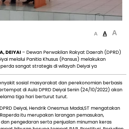
A
A
A
, DEIYAI
– Dewan Perwakilan Rakyat Daerah (DPRD)
yai melalui Panitia Khusus (Pansus) melakukan
Raperda sangat strategis di wilayah Deiyai ya
enyakit sosial masyarakat dan perekonomian berbasis
ertempat di Aula DPRD Deiyai Senin (24/10/2022) akan
lama tiga hari berturut turut.
 DPRD Deiyai, Hendrik Onesmus Madai,ST mengatakan
aperda itu merupakan larangan pemasukan,
dan pengedaran serta penjualan minuman keras
empat hiburan berupa tempat BAR, Prostitusi, Perjudian