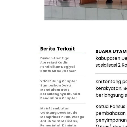
Berita Terkait
SUARA UTAMA
kabupaten Dei
Diakon Alex Pigai
Apresiasi Kadis
sosialisasi 2 
Pendidikan Dogiyai
Bantu 50 Sak Semen
kni tentang p
YNCI Bitung Chapter
Sampaikan Duka
kerakyatan. B
Mendalam atas
Berpulangnya Ibunda
berlangsung se
Bendahara Chapter
Ketua Pansus
Miris! Jembatan
pembahasan R
Gantung Desa Mudo
Memprihatinkan, Warga
penyimpanan 
Jatuh Saat Melintas,
Pemerintah Diminta
(Miras) dan t