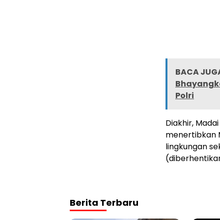
BACA JUGA
Bhayangka
Polri
Diakhir, Mada
menertibkan 
lingkungan se
(diberhentika
Berita Terbaru