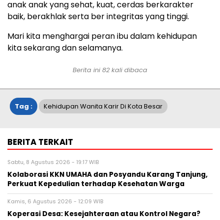
anak anak yang sehat, kuat, cerdas berkarakter
baik, berakhlak serta ber integritas yang tinggi.
Mari kita menghargai peran ibu dalam kehidupan
kita sekarang dan selamanya.
Berita ini
82
kali dibaca
Tag :
Kehidupan Wanita Karir Di Kota Besar
BERITA TERKAIT
Sabtu, 8 Agustus 2026 - 19:17 WIB
Kolaborasi KKN UMAHA dan Posyandu Karang Tanjung,
Perkuat Kepedulian terhadap Kesehatan Warga
Kamis, 6 Agustus 2026 - 12:09 WIB
Koperasi Desa: Kesejahteraan atau Kontrol Negara?