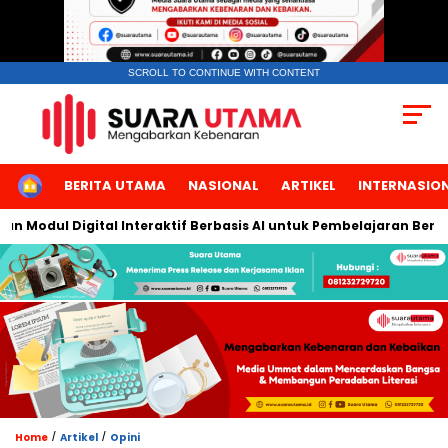
SCROLL TO CONTINUE WITH CONTENT
HOME
BERITA UTAMA
NASIONAL
ARTIKEL
INTERNASIO
ul Digital Interaktif Berbasis AI untuk Pembelajaran Berbicara 
/
/
Home
Artikel
Opini