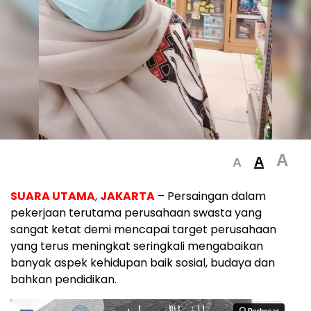
A
A
A
SUARA UTAMA
,
JAKARTA
– Persaingan dalam
pekerjaan terutama perusahaan swasta yang
sangat ketat demi mencapai target perusahaan
yang terus meningkat seringkali mengabaikan
banyak aspek kehidupan baik sosial, budaya dan
bahkan pendidikan.
Perbesar
Perbesar