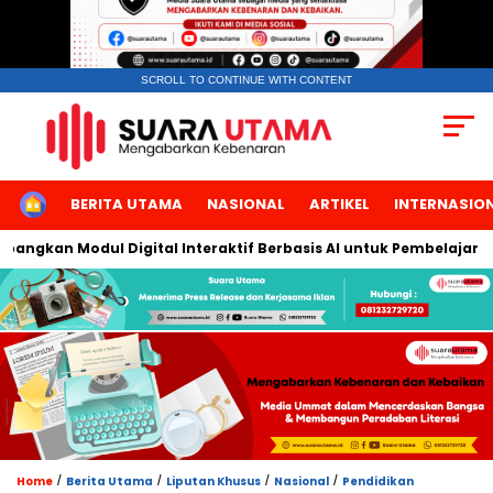
SCROLL TO CONTINUE WITH CONTENT
HOME
BERITA UTAMA
NASIONAL
ARTIKEL
INTERNASIO
kan Modul Digital Interaktif Berbasis AI untuk Pembelajaran Ber
/
/
/
/
Home
Berita Utama
Liputan Khusus
Nasional
Pendidikan