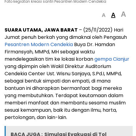
Foto kegiatan kreasi santri Pesantren Modern Cendekia
A
A
A
SUARA UTAMA, JAWA BARAT
– (25/11/2022) Hari
Jumat penuh berkah yang dimaknai oleh Pengasuh
Pesantren Modern Cendekia
Buya Dr. Hamdan
Firmansyah, MMPd, MH sebagai waktu
mendelegasikan tim ke lokasi korban
gempa Cianjur
yang dipimpin oleh Wakil Direktur Auditorium
Cendekia Center Ust. Wisnu Sanjaya, S.Pd.I, MMPd,
sebagai bentuk simpati dan empati, di mana
bantuan ini diharapkan bermanfaat bagi mereka
yang membutuhkan. Terdapat keutamaan dalam
memberi manfaat dan membantu sesama muslim
sesuai kemampuan, baik itu dengan ilmu, harta,
pertolongan, dan lain-lain.
BACA JUGA :
Simulasi Evakuasi di Tol