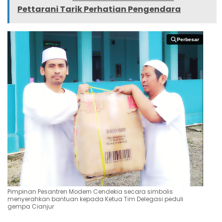
Pettarani Tarik Perhatian Pengendara
Perbesar
Perbesar
Pimpinan Pesantren Modern Cendekia secara simbolis
menyerahkan bantuan kepada Ketua Tim Delegasi peduli
gempa Cianjur