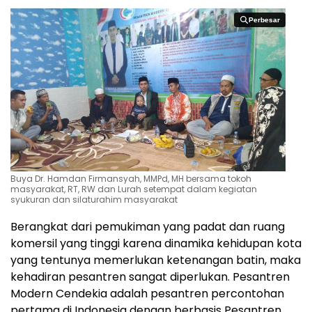
Perbesar
Perbesar
Buya Dr. Hamdan Firmansyah, MMPd, MH bersama tokoh
masyarakat, RT, RW dan Lurah setempat dalam kegiatan
syukuran dan silaturahim masyarakat
Berangkat dari pemukiman yang padat dan ruang
komersil yang tinggi karena dinamika kehidupan kota
yang tentunya memerlukan ketenangan batin, maka
kehadiran pesantren sangat diperlukan. Pesantren
Modern Cendekia adalah pesantren percontohan
pertama di Indonesia dengan berbasis Pesantren