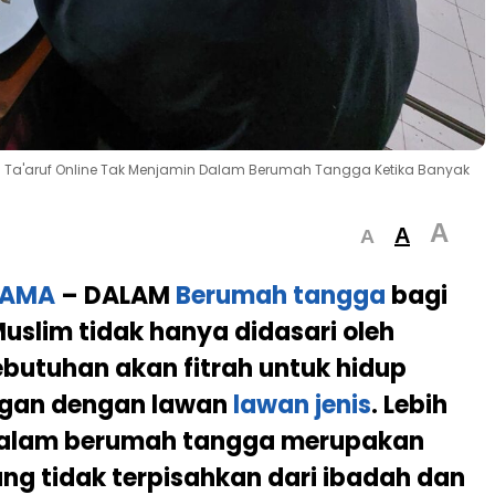
ia. Ta'aruf Online Tak Menjamin Dalam Berumah Tangga Ketika Banyak
A
A
A
TAMA
– DALAM
Berumah tangga
bagi
uslim tidak hanya didasari oleh
butuhan akan fitrah untuk hidup
gan dengan lawan
lawan jenis
. Lebih
, dalam berumah tangga merupakan
ng tidak terpisahkan dari ibadah dan