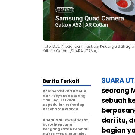
Foto: Dok. Pribadi dam Ilustrasi Keluarga Bahag
Kriteria Calon. (SUARA UTAMA)
SUARA U
Berita Terkait
seorang M
Kolaborasi KKN UMAHA
dan Posyandu Karang
sebuah ke
Tanjung, Perkuat
Kepedulian terhadap
berpasan
Kesehatan Warga
dari itu
BEMNUS Sulawesi Barat
Soroti Rencana
bagian ya
Pengangkatan Kembali
Nakes PPPK di Mamuju :