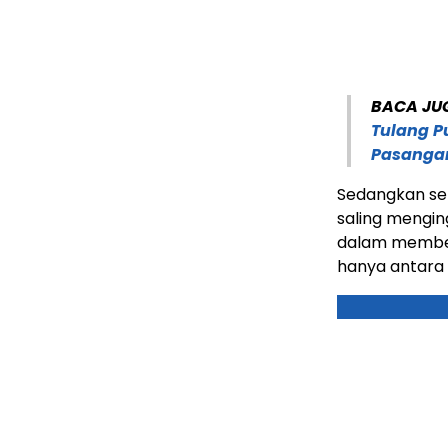
BACA JU
Tulang P
Pasanga
Sedangkan se
saling mengi
dalam memberi
hanya antara s