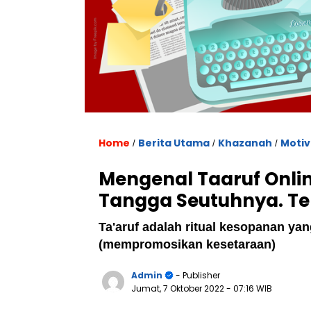
Home
Berita Utama
Khazanah
Motiv
/
/
/
Mengenal Taaruf Onli
Tangga Seutuhnya. Ter
Ta'aruf adalah ritual kesopanan y
(mempromosikan kesetaraan)
Admin
- Publisher
Jumat, 7 Oktober 2022
- 07:16 WIB