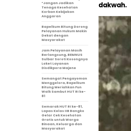
“Jangan Jadikan
dakwah.
Tenaga Kesehatan
Korban Kebijakan
Anggaran
Bapelkum Bitung Dorong
Pelayanan Hukum Makin
Dekat dengan
Masyarakat
Jam Pelayanan Masih
Berlangsung, BEMNUS
Sulbar Soroti Kosongnya
Loket Layanan
Disdikpora Majene
Semangat Pengayoman
Menggelora, Bapelkum
Bitung Meriahkan Fun
Walk Sambut HUT RI ke-
81
Semarak HUT RI ke-81,
Lapas Kelas IIB Bangko
Gelar Cek Kesehatan
Gratis untuk Warga
Binaan, Keluarga dan
Masyarakat