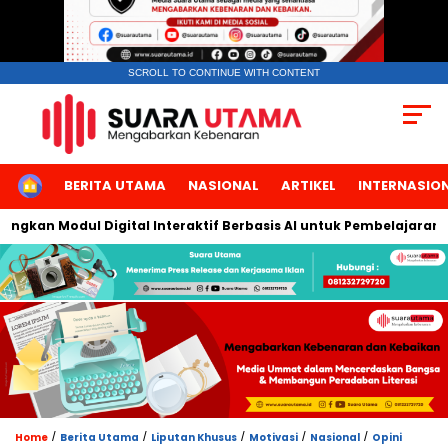
SCROLL TO CONTINUE WITH CONTENT
HOME
BERITA UTAMA
NASIONAL
ARTIKEL
INTERNASIO
kan Modul Digital Interaktif Berbasis AI untuk Pembelajaran Berb
/
/
/
/
/
Home
Berita Utama
Liputan Khusus
Motivasi
Nasional
Opini