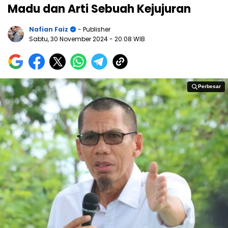
Madu dan Arti Sebuah Kejujuran
Nafian Faiz
- Publisher
Sabtu, 30 November 2024
- 20:08 WIB
Perbesar
Perbesar