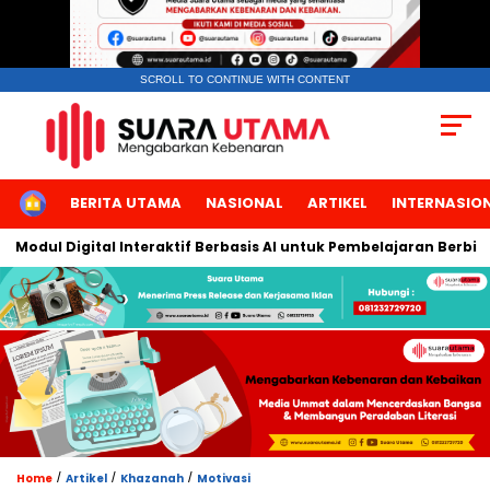
SCROLL TO CONTINUE WITH CONTENT
HOME
BERITA UTAMA
NASIONAL
ARTIKEL
INTERNASIO
l Digital Interaktif Berbasis AI untuk Pembelajaran Berbicara B
/
/
/
Home
Artikel
Khazanah
Motivasi