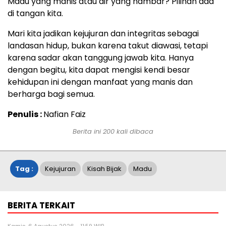
Madu yang manis atau air yang hambar? Pilihan ada
di tangan kita.
Mari kita jadikan kejujuran dan integritas sebagai
landasan hidup, bukan karena takut diawasi, tetapi
karena sadar akan tanggung jawab kita. Hanya
dengan begitu, kita dapat mengisi kendi besar
kehidupan ini dengan manfaat yang manis dan
berharga bagi semua.
Penulis :
Nafian Faiz
Berita ini
200
kali dibaca
Tag :
Kejujuran
Kisah Bijak
Madu
BERITA TERKAIT