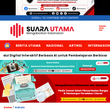
SCROLL TO CONTINUE WITH CONTENT
HOME
BERITA UTAMA
NASIONAL
ARTIKEL
INTERNASIO
Digital Interaktif Berbasis AI untuk Pembelajaran Berbicara Bah
/
Home
Hukum