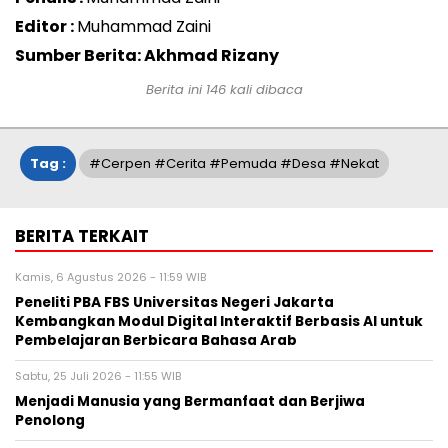
Editor :
Muhammad Zaini
Sumber Berita: Akhmad Rizany
Berita ini
146
kali dibaca
Tag :
#Cerpen #Cerita #Pemuda #Desa #Nekat
BERITA TERKAIT
Kamis, 6 Agustus 2026 - 11:59 WIB
Peneliti PBA FBS Universitas Negeri Jakarta
Kembangkan Modul Digital Interaktif Berbasis AI untuk
Pembelajaran Berbicara Bahasa Arab
Sabtu, 25 Juli 2026 - 11:55 WIB
Menjadi Manusia yang Bermanfaat dan Berjiwa
Penolong