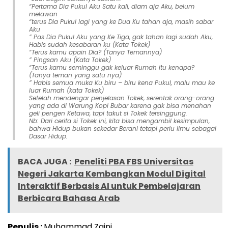
“Pertama Dia Pukul Aku Satu kali, diam aja Aku, belum
melawan
“terus Dia Pukul lagi yang ke Dua Ku tahan aja, masih sabar
Aku
” Pas Dia Pukul Aku yang Ke Tiga, gak tahan lagi sudah Aku,
Habis sudah kesabaran ku (Kata Tokek)
“Terus kamu apain Dia? (Tanya Temannya)
” Pingsan Aku (Kata Tokek)
“Terus kamu seminggu gak keluar Rumah itu kenapa?
(Tanya teman yang satu nya)
” Habis semua muka Ku biru – biru kena Pukul, malu mau ke
luar Rumah (kata Tokek)
Setelah mendengar penjelasan Tokek, serentak orang-orang
yang ada di Warung Kopi Bubar karena gak bisa menahan
geli pengen Ketawa, tapi takut si Tokek tersinggung.
Nb: Dari cerita si Tokek ini, kita bisa mengambil kesimpulan,
bahwa Hidup bukan sekedar Berani tetapi perlu Ilmu sebagai
Dasar Hidup.
BACA JUGA :
Peneliti PBA FBS Universitas
Negeri Jakarta Kembangkan Modul Digital
Interaktif Berbasis AI untuk Pembelajaran
Berbicara Bahasa Arab
Penulis :
Muhammad Zaini