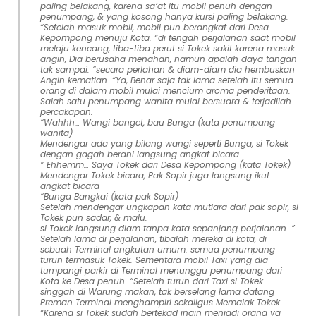
paling belakang, karena sa’at itu mobil penuh dengan
penumpang, & yang kosong hanya kursi paling belakang.
“Setelah masuk mobil, mobil pun berangkat dari Desa
Kepompong menuju Kota. “di tengah perjalanan saat mobil
melaju kencang, tiba-tiba perut si Tokek sakit karena masuk
angin, Dia berusaha menahan, namun apalah daya tangan
tak sampai. “secara perlahan & diam-diam dia hembuskan
Angin kematian. “Ya, Benar saja tak lama setelah itu semua
orang di dalam mobil mulai mencium aroma penderitaan.
Salah satu penumpang wanita mulai bersuara & terjadilah
percakapan.
“Wahhh… Wangi banget, bau Bunga (kata penumpang
wanita)
Mendengar ada yang bilang wangi seperti Bunga, si Tokek
dengan gagah berani langsung angkat bicara
” Ehhemm… Saya Tokek dari Desa Kepompong (kata Tokek)
Mendengar Tokek bicara, Pak Sopir juga langsung ikut
angkat bicara
“Bunga Bangkai (kata pak Sopir)
Setelah mendengar ungkapan kata mutiara dari pak sopir, si
Tokek pun sadar, & malu.
si Tokek langsung diam tanpa kata sepanjang perjalanan. ”
Setelah lama di perjalanan, tibalah mereka di kota, di
sebuah Terminal angkutan umum. semua penumpang
turun termasuk Tokek. Sementara mobil Taxi yang dia
tumpangi parkir di Terminal menunggu penumpang dari
Kota ke Desa penuh. “Setelah turun dari Taxi si Tokek
singgah di Warung makan, tak berselang lama datang
Preman Terminal menghampiri sekaligus Memalak Tokek .
“Karena si Tokek sudah bertekad ingin menjadi orang yg