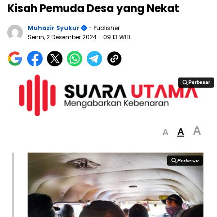
Kisah Pemuda Desa yang Nekat
Muhazir Syukur
- Publisher
Senin, 2 Desember 2024
- 09:13 WIB
Perbesar
Perbesar
A
A
A
Perbesar
Perbesar