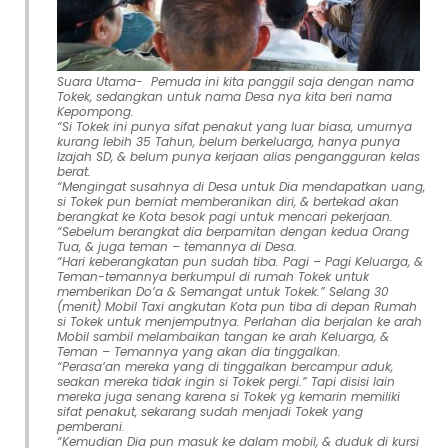
Suara Utama- Pemuda ini kita panggil saja dengan nama
Tokek, sedangkan untuk nama Desa nya kita beri nama
Kepompong.
“Si Tokek ini punya sifat penakut yang luar biasa, umurnya
kurang lebih 35 Tahun, belum berkeluarga, hanya punya
Izajah SD, & belum punya kerjaan alias pengangguran kelas
berat.
“Mengingat susahnya di Desa untuk Dia mendapatkan uang,
si Tokek pun berniat memberanikan diri, & bertekad akan
berangkat ke Kota besok pagi untuk mencari pekerjaan.
“Sebelum berangkat dia berpamitan dengan kedua Orang
Tua, & juga teman – temannya di Desa.
“Hari keberangkatan pun sudah tiba. Pagi – Pagi Keluarga, &
Teman-temannya berkumpul di rumah Tokek untuk
memberikan Do’a & Semangat untuk Tokek.” Selang 30
(menit) Mobil Taxi angkutan Kota pun tiba di depan Rumah
si Tokek untuk menjemputnya. Perlahan dia berjalan ke arah
Mobil sambil melambaikan tangan ke arah Keluarga, &
Teman – Temannya yang akan dia tinggalkan.
“Perasa’an mereka yang di tinggalkan bercampur aduk,
seakan mereka tidak ingin si Tokek pergi.” Tapi disisi lain
mereka juga senang karena si Tokek yg kemarin memiliki
sifat penakut, sekarang sudah menjadi Tokek yang
pemberani.
“Kemudian Dia pun masuk ke dalam mobil, & duduk di kursi