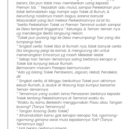
berani, Dia pun tidak mau memberikan uang kepada
Preman tsb. ” Terjadilah adu mulut, sampai Perkelahian pun
tidak terhindarkan lagi, hampir saja Tokek di Bunuh, &
beruntung nasibnya masih bagus, karena banyak
Masyarakat yang ikut melerai Perkelahiannya sa’at itu.
“berita Perkelahian Tokek vs Preman Terminal sudah sampai
ke Desa tempat tinggalnya.” Keluarga, & Teman-teman nya
yg mendengar Berita langsung Heboh.
“Tokek pun pulang lagi ke Desa menumpangi Taxi yang dia
tumpangi tadi.
” Singkat cerita Tokek tiba di Rumah nya, tidak banyak cerita
Dia langsung pergi ke kamar, & mengurung diri untuk
menenangkan Emosinya yg masih Meledak-ledak.
” Setiap hari Teman-temannya saling bertanya kenapa si
Tokek tak kunjung keluar Rumah.
Bermacam-macam Presepsi bermunculan.
“Ada yg bilang Tokek Pemberani, Jagoan, Hebat, Pendekar,
dll.
” Singkat cerita, di Minggu berikutnya Tokek pun akhirnya
keluar Rumah, & duduk di Warung Kopi kumpul bersama
Teman-temannya.
” Temannya yang sudah lama Penasaran bertanya kepada
Tokek tentang Pekelahiannya di Terminal waktu itu.
“Waktu itu kamu Berkelahi menggunakan Pisau atau Tangan
kosong? (Tanya Temannya)
” Tangan Kosong (kata Tokek)
” Alhamdulillah kamu gak kenapa-kenapa Tok, ngomong-
ngomong gimana awal mula kejadiannya Tok? (Tanya
Temannya lagi)
“Jadi begini ceritanya kawan…