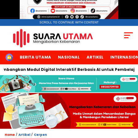
SCROLL TO CONTINUE WITH CONTENT
HOME
BERITA UTAMA
NASIONAL
ARTIKEL
INTERNASIO
mbangkan Modul Digital Interaktif Berbasis AI untuk Pembelajara
/
/
Home
Artikel
Cerpen