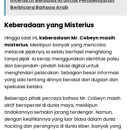
Interaktif Berbasis AI untuk Pembelajaran
Berbicara Bahasa Arab
Keberadaan yang Misterius
Hingga saat ini,
keberadaan Mr. Cobeyn masih
misterius
. Meskipun banyak yang mencoba
melacak jejaknya, ia selalu berhasil menghilang
tanpa jejak. Ia kerap menggunakan identitas palsu
dan berpindah-pindah lokasi digital untuk
menghindari pelacakan. Sebagian besar informasi
yang ada tentang dirinya berasal dari dugaan dan
spekulasi belaka.
Beberapa pihak percaya bahwa Mr. Cobeyn masih
aktif beroperasi di dunia maya, meskipun
tindakannya semakin jarang terdengar. Namun,
dengan keahliannya yang luar biasa dalam dunia
hacking dan perangnya di dunia siber, banyak yang