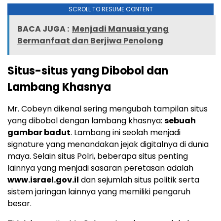
SCROLL TO RESUME CONTENT
BACA JUGA :
Menjadi Manusia yang
Bermanfaat dan Berjiwa Penolong
Situs-situs yang Dibobol dan
Lambang Khasnya
Mr. Cobeyn dikenal sering mengubah tampilan situs
yang dibobol dengan lambang khasnya:
sebuah
gambar badut
. Lambang ini seolah menjadi
signature yang menandakan jejak digitalnya di dunia
maya. Selain situs Polri, beberapa situs penting
lainnya yang menjadi sasaran peretasan adalah
www.israel.gov.il
dan sejumlah situs politik serta
sistem jaringan lainnya yang memiliki pengaruh
besar.