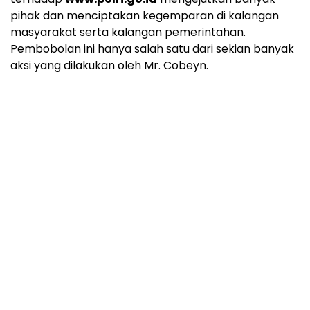
pihak dan menciptakan kegemparan di kalangan
masyarakat serta kalangan pemerintahan.
Pembobolan ini hanya salah satu dari sekian banyak
aksi yang dilakukan oleh Mr. Cobeyn.