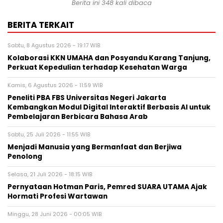
Berita ini
348
kali dibaca
BERITA TERKAIT
Sabtu, 8 Agustus 2026 - 19:17 WIB
Kolaborasi KKN UMAHA dan Posyandu Karang Tanjung,
Perkuat Kepedulian terhadap Kesehatan Warga
Kamis, 6 Agustus 2026 - 11:59 WIB
Peneliti PBA FBS Universitas Negeri Jakarta
Kembangkan Modul Digital Interaktif Berbasis AI untuk
Pembelajaran Berbicara Bahasa Arab
Sabtu, 25 Juli 2026 - 11:55 WIB
Menjadi Manusia yang Bermanfaat dan Berjiwa
Penolong
Selasa, 21 Juli 2026 - 18:15 WIB
Pernyataan Hotman Paris, Pemred SUARA UTAMA Ajak
Hormati Profesi Wartawan
Minggu, 28 Juni 2026 - 00:05 WIB