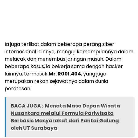
Ia juga terlibat dalam beberapa perang siber
internasional lainnya, menguji kemampuannya dalam
melacak dan menembus jaringan musuh. Dalam
beberapa kasus, ia bekerja sama dengan hacker
lainnya, termasuk
Mr. R001.404
, yang juga
merupakan rekan sejawatnya dalam dunia
peretasan.
BACA JUGA :
Menata Masa Depan Wisata
Nusantara melalui Formula Pariwisata
Berbasis Masyarakat dari Pantai Galung
oleh UT Surabaya