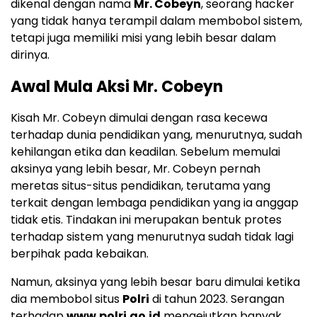
dikenal dengan nama
Mr. Cobeyn
, seorang hacker
yang tidak hanya terampil dalam membobol sistem,
tetapi juga memiliki misi yang lebih besar dalam
dirinya.
Awal Mula Aksi Mr. Cobeyn
Kisah Mr. Cobeyn dimulai dengan rasa kecewa
terhadap dunia pendidikan yang, menurutnya, sudah
kehilangan etika dan keadilan. Sebelum memulai
aksinya yang lebih besar, Mr. Cobeyn pernah
meretas situs-situs pendidikan, terutama yang
terkait dengan lembaga pendidikan yang ia anggap
tidak etis. Tindakan ini merupakan bentuk protes
terhadap sistem yang menurutnya sudah tidak lagi
berpihak pada kebaikan.
Namun, aksinya yang lebih besar baru dimulai ketika
dia membobol situs
Polri
di tahun 2023. Serangan
terhadap
www.polri.go.id
mengejutkan banyak