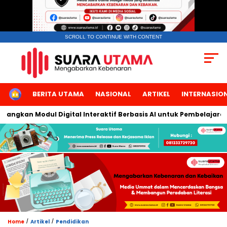
SCROLL TO CONTINUE WITH CONTENT
HOME
BERITA UTAMA
NASIONAL
ARTIKEL
INTERNASIO
gkan Modul Digital Interaktif Berbasis AI untuk Pembelajaran Be
/
/
Home
Artikel
Pendidikan