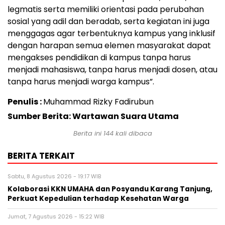
legmatis serta memiliki orientasi pada perubahan
sosial yang adil dan beradab, serta kegiatan ini juga
menggagas agar terbentuknya kampus yang inklusif
dengan harapan semua elemen masyarakat dapat
mengakses pendidikan di kampus tanpa harus
menjadi mahasiswa, tanpa harus menjadi dosen, atau
tanpa harus menjadi warga kampus”.
Penulis :
Muhammad Rizky Fadirubun
Sumber Berita: Wartawan Suara Utama
Berita ini
144
kali dibaca
BERITA TERKAIT
Sabtu, 8 Agustus 2026 - 19:17 WIB
Kolaborasi KKN UMAHA dan Posyandu Karang Tanjung,
Perkuat Kepedulian terhadap Kesehatan Warga
Jumat, 7 Agustus 2026 - 15:22 WIB