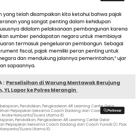
an yang telah disampaikan kita ketahui bahwa pajak
ranan yang sangat penting dalam kehidupan
hususnya didalam pelaksanaan pembangunan karena
kan sumber pendapatan negara untuk membiayai
uaran termasuk pengeluaran pembangun. Sebagai
trument fiscal, pajak memiliki peran penting untuk
gara dan mendukung jalannya pemerintahan,” ujar
ian sapaannya.
 :
Perselisihan di Warung Mentawak Berujung
, YL Lapor ke Polres Merangin
Perbesar
Perbesar
lajaran, Pendidikan, Pengkaderan AR Learning Center Gelar
ihan Perpajakan bersama Coach Dadang dan Coach Yuniati (C.Ftax
 Hariyanto/Suara Utama ID.