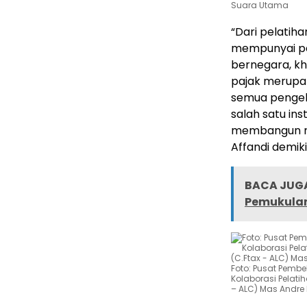
Suara Utama
“Dari pelatih
mempunyai pe
bernegara, k
pajak merupa
semua pengel
salah satu ins
membangun ne
Affandi demik
BACA JUGA
Pemukulan
Foto: Pusat Pembe
Kolaborasi Pelat
– ALC) Mas Andre