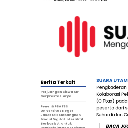
SUARA UTAM
Berita Terkait
Pengkaderan
Perjuangan Siswa KIP
Kolaborasi Pe
Berprestasi Arya
(C.Ftax) pada 
Peneliti PBA FBS
peserta dari
Universitas Negeri
Suhardi dan Co
Jakarta Kembangkan
Modul Digital Interaktif
Berbasis AI untuk
BACA JU
Pembelajaran Berbicara