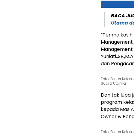
BACA JU
Utama da
“Terima kasih
Management.,D
Management 
Yuniati.,SE.,M.
dan Pengacara
Foto: Poster Kelas
Suara Utama
Dan tak lupa j
program kelas
kepada Mas An
Owner & Pendi
Foto: Poster Kelas