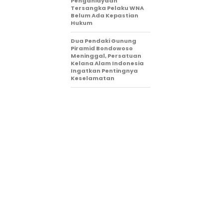
Penganiayaan
Tersangka Pelaku WNA
Belum Ada Kepastian
Hukum
Dua Pendaki Gunung
Piramid Bondowoso
Meninggal, Persatuan
Kelana Alam Indonesia
Ingatkan Pentingnya
Keselamatan