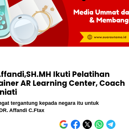
Affandi,SH.MH Ikuti Pelatihan
iner AR Learning Center, Coach
iati
gat tergantung kepada negara itu untuk
R. Affandi C.Ftax