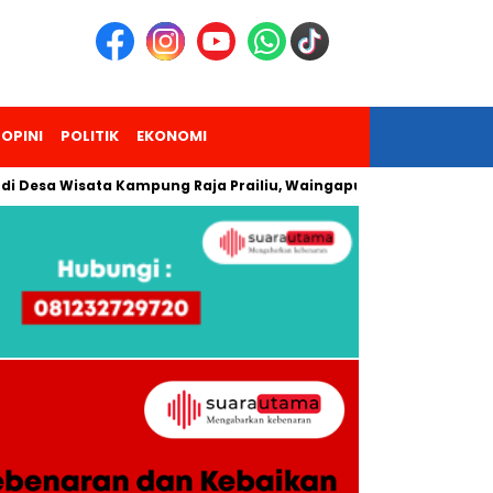
OPINI
POLITIK
EKONOMI
a Wisata Kampung Raja Prailiu, Waingapu!
Dua Pendaki Gun