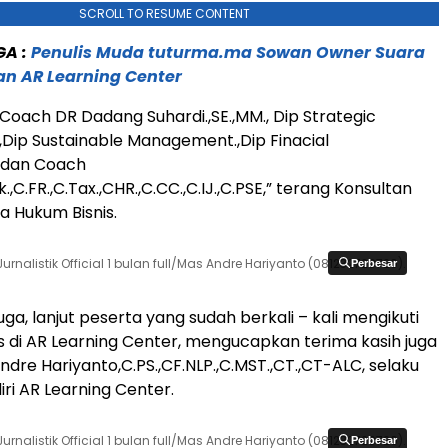
SCROLL TO RESUME CONTENT
GA :
Penulis Muda tuturma.ma Sowan Owner Suara
n AR Learning Center
 Coach DR Dadang Suhardi.,SE.,MM., Dip Strategic
ip Sustainable Management.,Dip Finacial
dan Coach
Ak.,C.FR.,C.Tax.,CHR.,C.CC.,C.IJ.,C.PSE,” terang Konsultan
 Hukum Bisnis.
 Jurnalistik Official 1 bulan full/Mas Andre Hariyanto (081232729720).
Perbesar
Perbesar
uga, lanjut peserta yang sudah berkali – kali mengikuti
 di AR Learning Center, mengucapkan terima kasih juga
dre Hariyanto,C.PS.,CF.NLP.,C.MST.,CT.,CT-ALC, selaku
ri AR Learning Center.
 Jurnalistik Official 1 bulan full/Mas Andre Hariyanto (081232729720).
Perbesar
Perbesar