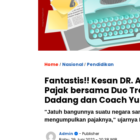
Home
Nasional
Pendidikan
/
/
Fantastis!! Kesan DR. 
Pajak bersama Duo Tra
Dadang dan Coach Yun
"Jatuh bangunnya suatu negara san
mengumpulkan pajaknya," ujarnya D
Admin
- Publisher
Rabu, 29 Juni 2022
- 20:38 WIB