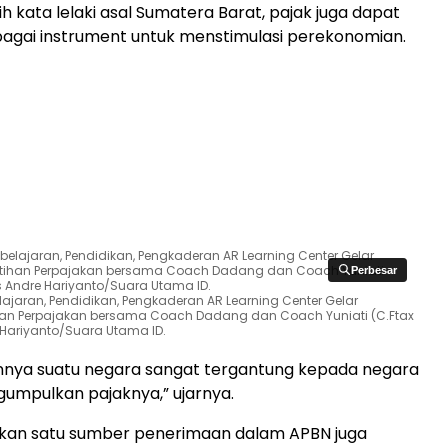
sih kata lelaki asal Sumatera Barat, pajak juga dapat
agai instrument untuk menstimulasi perekonomian.
Perbesar
Perbesar
lajaran, Pendidikan, Pengkaderan AR Learning Center Gelar
ihan Perpajakan bersama Coach Dadang dan Coach Yuniati (C.Ftax
 Hariyanto/Suara Utama ID.
nnya suatu negara sangat tergantung kepada negara
gumpulkan pajaknya,” ujarnya.
kan satu sumber penerimaan dalam APBN juga