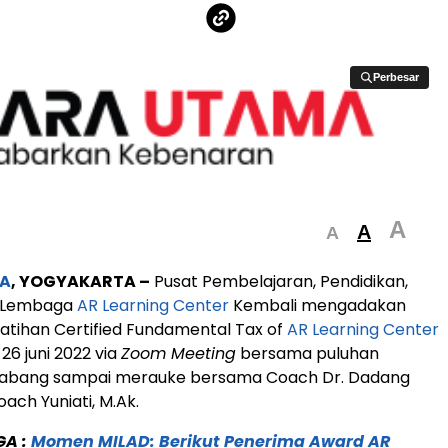
Perbesar
Perbesar
A
A
A
A
, YOGYAKARTA –
Pusat Pembelajaran, Pendidikan,
 Lembaga
AR Learning Center
Kembali mengadakan
latihan Certified Fundamental Tax of
AR Learning Center
26 juni 2022 via
Zoom Meeting
bersama puluhan
 sabang sampai merauke bersama Coach Dr. Dadang
ach Yuniati, M.Ak.
GA :
Momen MILAD: Berikut Penerima Award AR