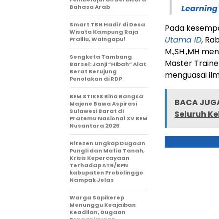
Bahasa Arab
Learning
Smart TBN Hadir di Desa
Pada kesempat
Wisata Kampung Raja
Utama ID
, Ra
Prailiu, Waingapu!
M.,SH.,MH men
Sengketa Tambang
Master Traine
Barsel: Janji “Hibah” Alat
Berat Berujung
menguasai ilm
Penolakan di RDP
BEM STIKES Bina Bangsa
BACA JUGA
Majene Bawa Aspirasi
Sulawesi Barat di
Seluruh Ke
Pratemu Nasional XV BEM
Nusantara 2026
Nitezen Ungkap Dugaan
Pungli dan Mafia Tanah,
Krisis Kepercayaan
Terhadap ATR/BPN
kabupaten Probolinggo
Nampak Jelas
Warga Sapikerep
Menunggu Keajaiban
Keadilan, Dugaan