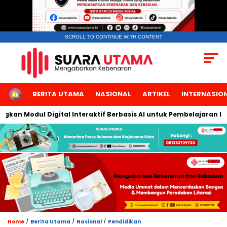
SCROLL TO CONTINUE WITH CONTENT
HOME
BERITA UTAMA
NASIONAL
ARTIKEL
INTERNASIO
odul Digital Interaktif Berbasis AI untuk Pembelajaran Berbicar
/
/
/
Home
Berita Utama
Nasional
Pendidikan