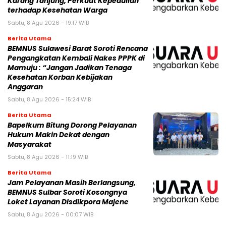
Karang Tanjung, Perkuat Kepedulian
terhadap Kesehatan Warga
Sabtu, 8 Agu 2026 - 19:17 WIB
Berita Utama
BEMNUS Sulawesi Barat Soroti Rencana
Pengangkatan Kembali Nakes PPPK di
Mamuju : “Jangan Jadikan Tenaga
Kesehatan Korban Kebijakan
Anggaran
Sabtu, 8 Agu 2026 - 15:24 WIB
Berita Utama
Bapelkum Bitung Dorong Pelayanan
Hukum Makin Dekat dengan
Masyarakat
Sabtu, 8 Agu 2026 - 11:19 WIB
Berita Utama
Jam Pelayanan Masih Berlangsung,
BEMNUS Sulbar Soroti Kosongnya
Loket Layanan Disdikpora Majene
Sabtu, 8 Agu 2026 - 00:07 WIB