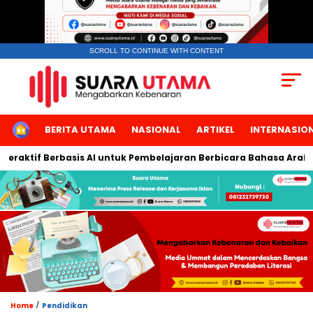
SCROLL TO CONTINUE WITH CONTENT
HOME
BERITA UTAMA
NASIONAL
ARTIKEL
INTERNASIO
aktif Berbasis AI untuk Pembelajaran Berbicara Bahasa Arab
/
Home
Pendidikan