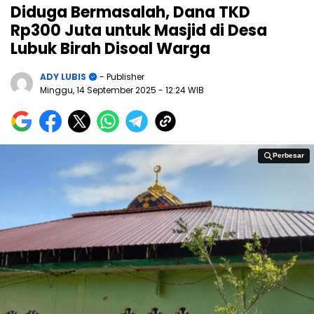
Diduga Bermasalah, Dana TKD
Rp300 Juta untuk Masjid di Desa
Lubuk Birah Disoal Warga
ADY LUBIS
- Publisher
Minggu, 14 September 2025
- 12:24 WIB
Perbesar
Perbesar