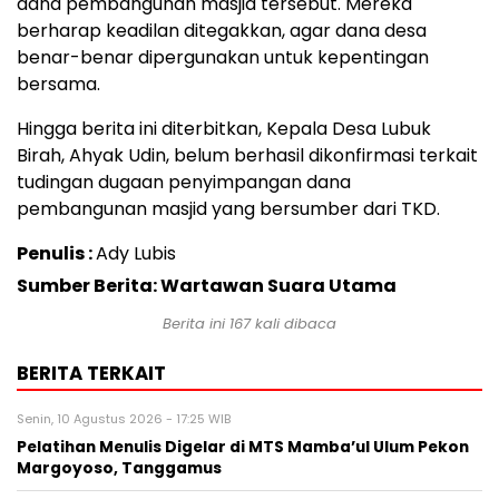
dana pembangunan masjid tersebut. Mereka
berharap keadilan ditegakkan, agar dana desa
benar-benar dipergunakan untuk kepentingan
bersama.
Hingga berita ini diterbitkan, Kepala Desa Lubuk
Birah, Ahyak Udin, belum berhasil dikonfirmasi terkait
tudingan dugaan penyimpangan dana
pembangunan masjid yang bersumber dari TKD.
Penulis :
Ady Lubis
Sumber Berita: Wartawan Suara Utama
Berita ini
167
kali dibaca
BERITA TERKAIT
Senin, 10 Agustus 2026 - 17:25 WIB
Pelatihan Menulis Digelar di MTS Mamba’ul Ulum Pekon
Margoyoso, Tanggamus