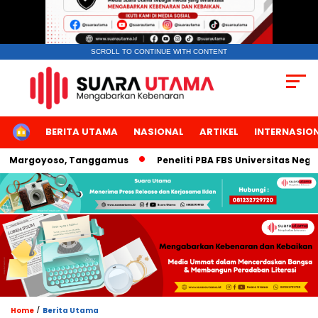
SCROLL TO CONTINUE WITH CONTENT
HOME
BERITA UTAMA
NASIONAL
ARTIKEL
INTERNASIO
Margoyoso, Tanggamus
Peneliti PBA FBS Universitas Negeri 
/
Home
Berita Utama