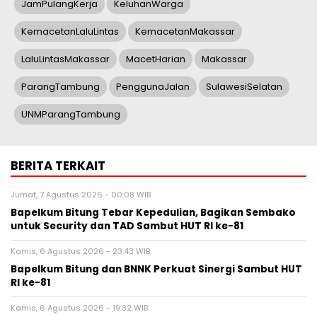
JamPulangKerja
KeluhanWarga
KemacetanLaluLintas
KemacetanMakassar
LaluLintasMakassar
MacetHarian
Makassar
ParangTambung
PenggunaJalan
SulawesiSelatan
UNMParangTambung
BERITA TERKAIT
Jumat, 7 Agustus 2026 - 00:08 WIB
Bapelkum Bitung Tebar Kepedulian, Bagikan Sembako
untuk Security dan TAD Sambut HUT RI ke-81
Kamis, 6 Agustus 2026 - 23:43 WIB
Bapelkum Bitung dan BNNK Perkuat Sinergi Sambut HUT
RI ke-81
Kamis, 6 Agustus 2026 - 19:32 WIB