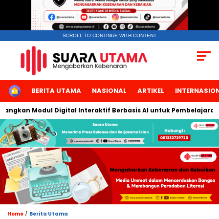
SCROLL TO CONTINUE WITH CONTENT
HOME
BERITA UTAMA
NASIONAL
ARTIKEL
INTERNASIO
kan Modul Digital Interaktif Berbasis AI untuk Pembelajaran Ber
/
Home
Berita Utama