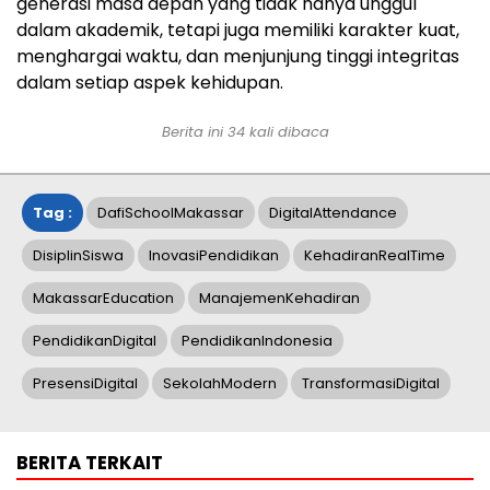
generasi masa depan yang tidak hanya unggul
dalam akademik, tetapi juga memiliki karakter kuat,
menghargai waktu, dan menjunjung tinggi integritas
dalam setiap aspek kehidupan.
Berita ini
34
kali dibaca
Tag :
DafiSchoolMakassar
DigitalAttendance
DisiplinSiswa
InovasiPendidikan
KehadiranRealTime
MakassarEducation
ManajemenKehadiran
PendidikanDigital
PendidikanIndonesia
PresensiDigital
SekolahModern
TransformasiDigital
BERITA TERKAIT