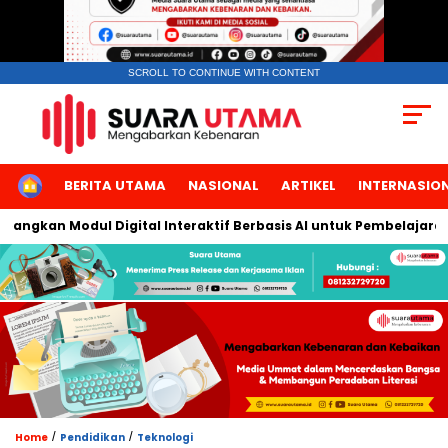
SCROLL TO CONTINUE WITH CONTENT
HOME
BERITA UTAMA
NASIONAL
ARTIKEL
INTERNASIO
gkan Modul Digital Interaktif Berbasis AI untuk Pembelajaran Be
/
/
Home
Pendidikan
Teknologi