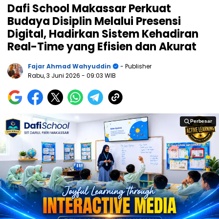
Dafi School Makassar Perkuat
Budaya Disiplin Melalui Presensi
Digital, Hadirkan Sistem Kehadiran
Real-Time yang Efisien dan Akurat
Fajar Ahmad Wahyuddin
- Publisher
Rabu, 3 Juni 2026
- 09:03 WIB
Perbesar
Perbesar