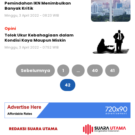
Pemindahan IKN Menimbulkan
Banyak Kritik
Minggu, 3 April 2022 - 08:23 WIB
Opini
Tolok Ukur Kebahagiaan dalam
Kondisi Kaya Maupun Miskin
Minggu, 3 April 2022 - 07:52 WIB
Paginasi
pos
Sebelumnya
1
…
40
41
42