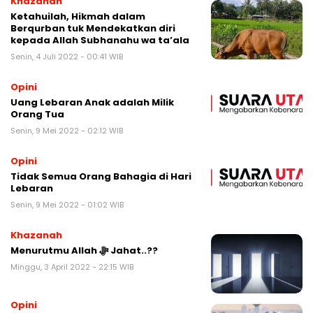
Khazanah
Ketahuilah, Hikmah dalam
Berqurban tuk Mendekatkan diri
kepada Allah Subhanahu wa ta’ala
Senin, 4 Juli 2022 - 00:41 WIB
Opini
Uang Lebaran Anak adalah Milik
Orang Tua
Senin, 9 Mei 2022 - 02:12 WIB
Opini
Tidak Semua Orang Bahagia di Hari
Lebaran
Senin, 9 Mei 2022 - 01:02 WIB
Khazanah
Menurutmu Allah ﷻ Jahat..??
Minggu, 3 April 2022 - 22:15 WIB
Opini